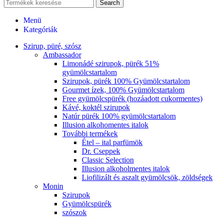
Search
Menü
Kategóriák
Szirup, püré, szósz
Ambassador
Limonádé szirupok, pürék 51%
gyümölcstartalom
Szirupok, pürék 100% Gyümölcstartalom
Gourmet ízek, 100% Gyümölcstartalom
Free gyümölcspürék (hozáadott cukormentes)
Kávé, koktél szirupok
Natúr pürék 100% gyümölcstartalom
Illusion alkohomentes italok
További termékek
Étel – ital parfümök
Dr. Cseppek
Classic Selection
Illusion alkoholmentes italok
Liofilizált és aszalt gyümölcsök, zöldségek
Monin
Szirupok
Gyümölcspürék
szószok