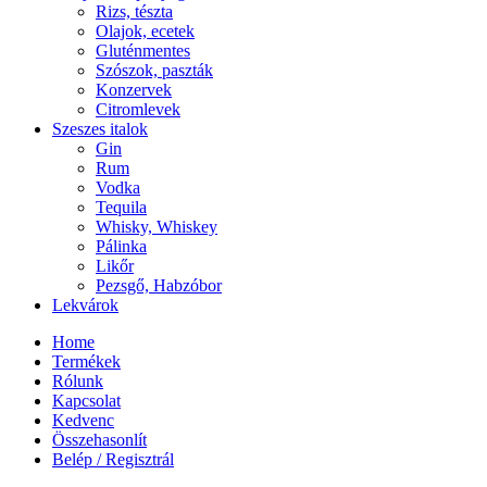
Rizs, tészta
Olajok, ecetek
Gluténmentes
Szószok, paszták
Konzervek
Citromlevek
Szeszes italok
Gin
Rum
Vodka
Tequila
Whisky, Whiskey
Pálinka
Likőr
Pezsgő, Habzóbor
Lekvárok
Home
Termékek
Rólunk
Kapcsolat
Kedvenc
Összehasonlít
Belép / Regisztrál