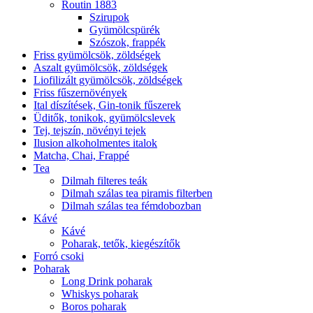
Routin 1883
Szirupok
Gyümölcspürék
Szószok, frappék
Friss gyümölcsök, zöldségek
Aszalt gyümölcsök, zöldségek
Liofilizált gyümölcsök, zöldségek
Friss fűszernövények
Ital díszítések, Gin-tonik fűszerek
Üditők, tonikok, gyümölcslevek
Tej, tejszín, növényi tejek
Ilusion alkoholmentes italok
Matcha, Chai, Frappé
Tea
Dilmah filteres teák
Dilmah szálas tea piramis filterben
Dilmah szálas tea fémdobozban
Kávé
Kávé
Poharak, tetők, kiegészítők
Forró csoki
Poharak
Long Drink poharak
Whiskys poharak
Boros poharak