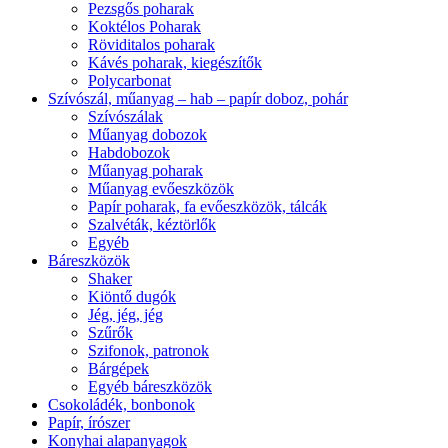
Pezsgős poharak
Koktélos Poharak
Röviditalos poharak
Kávés poharak, kiegészítők
Polycarbonat
Szívószál, műanyag – hab – papír doboz, pohár
Szívószálak
Műanyag dobozok
Habdobozok
Műanyag poharak
Műanyag evőeszközök
Papír poharak, fa evőeszközök, tálcák
Szalvéták, kéztörlők
Egyéb
Báreszközök
Shaker
Kiöntő dugók
Jég, jég, jég
Szűrők
Szifonok, patronok
Bárgépek
Egyéb báreszközök
Csokoládék, bonbonok
Papír, írószer
Konyhai alapanyagok