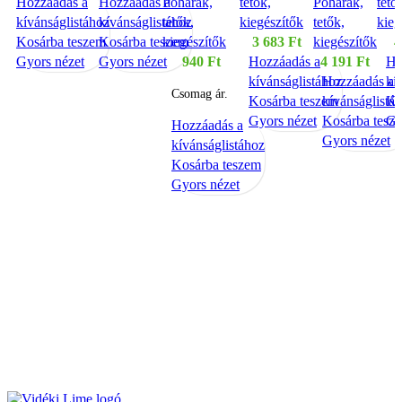
Hozzáadás a
Hozzáadás a
Poharak,
tetők,
Poharak,
tető
kívánságlistához
kívánságlistához
tetők,
kiegészítők
tetők,
kieg
Kosárba teszem
Kosárba teszem
kiegészítők
3 683
Ft
kiegészítők
4
Gyors nézet
Gyors nézet
940
Ft
Hozzáadás a
4 191
Ft
Ho
kívánságlistához
Hozzáadás a
kí
Csomag ár.
Kosárba teszem
kívánságlistá
Ko
Gyors nézet
Kosárba tesz
Gy
Hozzáadás a
Gyors nézet
kívánságlistához
Kosárba teszem
Gyors nézet