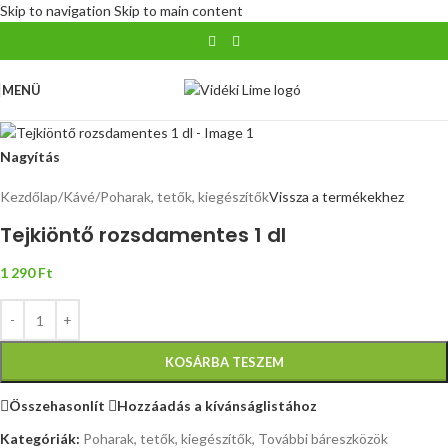
Skip to navigation
Skip to main content
MENÜ
Nagyítás
Kezdőlap
/
Kávé
/
Poharak, tetők, kiegészítők
Vissza a termékekhez
Tejkiöntő rozsdamentes 1 dl
1 290
Ft
KOSÁRBA TESZEM
Összehasonlít
Hozzáadás a kívánságlistához
Kategóriák:
Poharak, tetők, kiegészítők
,
További báreszközök