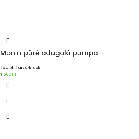
Monin püré adagoló pumpa
További báreszközök
1 580
Ft