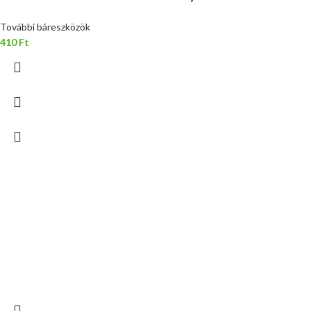
További báreszközök
410
Ft