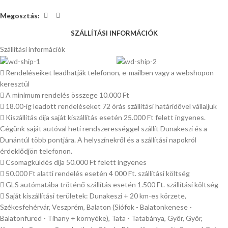
Megosztás:
SZÁLLÍTÁSI INFORMÁCIÓK
Szállítási információk
Rendeléseiket leadhatják telefonon, e-mailben vagy a webshopon
keresztül
A minimum rendelés összege 10.000 Ft
18.00-ig leadott rendeléseket 72 órás szállítási határidővel vállaljuk
Kiszállítás díja saját kiszállítás esetén 25.000 Ft felett ingyenes.
Cégünk saját autóval heti rendszerességgel szállít Dunakeszi és a
Dunántúl több pontjára. A helyszínekről és a szállítási napokról
érdeklődjön telefonon.
Csomagküldés díja 50.000 Ft felett ingyenes
50.000 Ft alatti rendelés esetén 4 000 Ft. szállítási költség
GLS autómatába tröténő szállítás esetén 1.500 Ft. szállítási költség
Saját kiszállítási területek: Dunakeszi + 20 km-es körzete,
Székesfehérvár, Veszprém, Balaton (Siófok - Balatonkenese -
Balatonfüred - Tihany + környéke), Tata - Tatabánya, Győr, Győr,