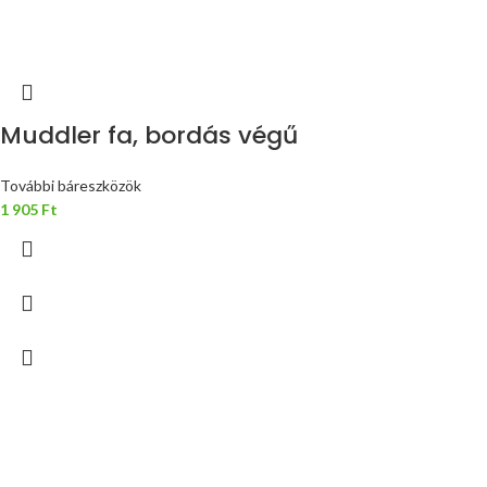
Muddler fa, bordás végű
További báreszközök
1 905
Ft