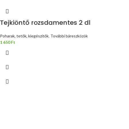
Tejkiöntő rozsdamentes 2 dl
Poharak, tetők, kiegészítők
,
További báreszközök
1 650
Ft