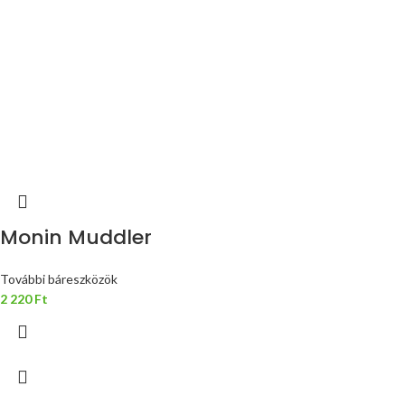
Monin Muddler
További báreszközök
2 220
Ft