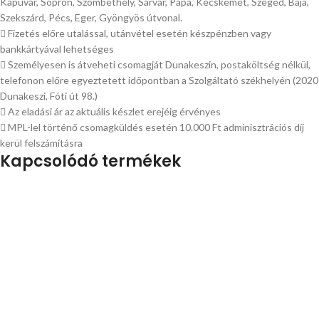
Kapuvár, Sopron, Szombethely, Sárvár, Pápa, Kecskemét, Szeged, Baja,
Szekszárd, Pécs, Eger, Gyöngyös útvonal.
Fizetés előre utalással, utánvétel esetén készpénzben vagy
bankkártyával lehetséges
Személyesen is átveheti csomagját Dunakeszin, postaköltség nélkül,
telefonon előre egyeztetett időpontban a Szolgáltató székhelyén (2020
Dunakeszi, Fóti út 98.)
Az eladási ár az aktuális készlet erejéig érvényes
MPL-lel történő csomagküldés esetén 10.000 Ft adminisztrációs díj
kerül felszámításra
Kapcsolódó termékek