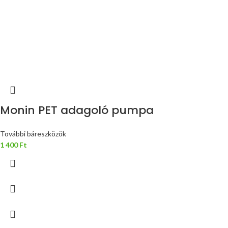
Monin PET adagoló pumpa
További báreszközök
1 400
Ft