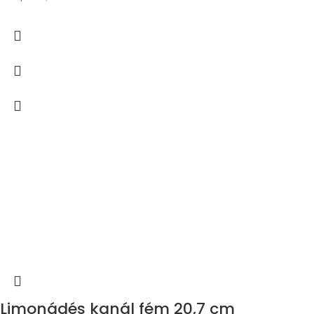
Limonádés kanál fém 20,7 cm