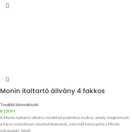
Monin italtartó állvány 4 fakkos
További báreszközök
8 120
Ft
A Monin italtartó állvány rendkívül praktikus eszköz, amely megkönnyíti
a báros személyzet munkafolyamatát, nem kell keresgélni a Monin
szirupokat, mivel