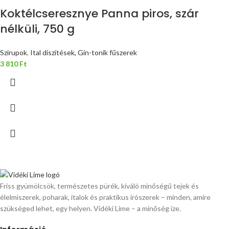
Koktélcseresznye Panna piros, szár
nélküli, 750 g
Szirupok
,
Ital díszítések, Gin-tonik fűszerek
3 810
Ft
Friss gyümölcsök, természetes pürék, kiváló minőségű tejek és
élelmiszerek, poharak, italok és praktikus írószerek – minden, amire
szükséged lehet, egy helyen. Vidéki Lime – a minőség íze.