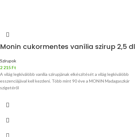
Monin cukormentes vanília szirup 2,5 dl
Szirupok
2 215
Ft
A világ legkiválóbb vanília szirupjának elkészítését a világ legkiválóbb
esszenciájával kell kezdeni. Több mint 90 éve a MONIN Madagaszkár
szigetéről