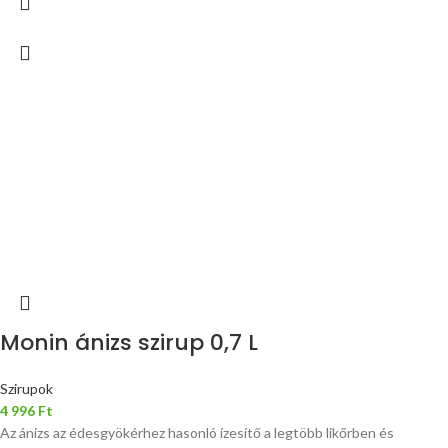
Monin ánizs szirup 0,7 L
Szirupok
4 996
Ft
Az ánizs az édesgyökérhez hasonló ízesítő a legtöbb likőrben és