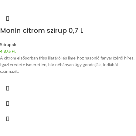
Monin citrom szirup 0,7 L
Szirupok
4 875
Ft
A citrom elsősorban friss illatáról és lime-hoz hasonló fanyar ízéről híres.
Igazi eredete ismeretlen, bár néhányan úgy gondolják, Indiából
származik.