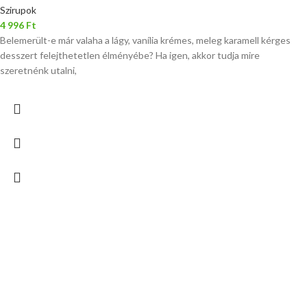
Szirupok
4 996
Ft
Belemerült-e már valaha a lágy, vanília krémes, meleg karamell kérges
desszert felejthetetlen élményébe? Ha igen, akkor tudja mire
szeretnénk utalni,