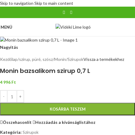
Skip to navigation
Skip to main content
MENÜ
Nagyítás
Kezdőlap
/
szirup, püré, szósz
/
Monin
/
Szirupok
Vissza a termékekhez
Monin bazsalikom szirup 0,7 L
4 996
Ft
KOSÁRBA TESZEM
Összehasonlít
Hozzáadás a kívánságlistához
Kategória:
Szirupok