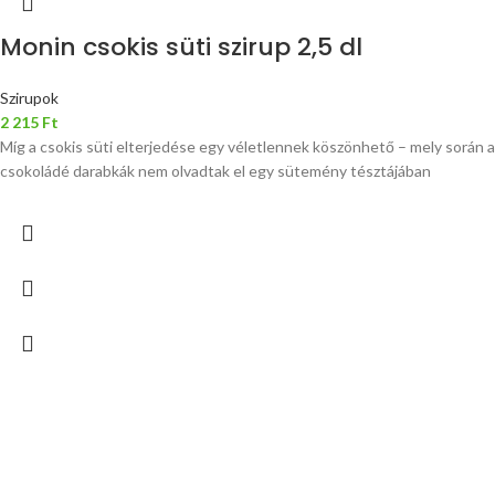
Monin csokis süti szirup 2,5 dl
Szirupok
2 215
Ft
Míg a csokis süti elterjedése egy véletlennek köszönhető – mely során a
csokoládé darabkák nem olvadtak el egy sütemény tésztájában