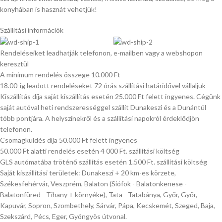
konyhában is hasznát vehetjük!
Szállítási információk
Rendeléseiket leadhatják telefonon, e-mailben vagy a webshopon
keresztül
A minimum rendelés összege 10.000 Ft
18.00-ig leadott rendeléseket 72 órás szállítási határidővel vállaljuk
Kiszállítás díja saját kiszállítás esetén 25.000 Ft felett ingyenes. Cégünk
saját autóval heti rendszerességgel szállít Dunakeszi és a Dunántúl
több pontjára. A helyszínekről és a szállítási napokról érdeklődjön
telefonon.
Csomagküldés díja 50.000 Ft felett ingyenes
50.000 Ft alatti rendelés esetén 4 000 Ft. szállítási költség
GLS autómatába tröténő szállítás esetén 1.500 Ft. szállítási költség
Saját kiszállítási területek: Dunakeszi + 20 km-es körzete,
Székesfehérvár, Veszprém, Balaton (Siófok - Balatonkenese -
Balatonfüred - Tihany + környéke), Tata - Tatabánya, Győr, Győr,
Kapuvár, Sopron, Szombethely, Sárvár, Pápa, Kecskemét, Szeged, Baja,
Szekszárd, Pécs, Eger, Gyöngyös útvonal.