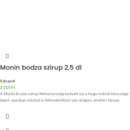
Monin bodza szirup 2,5 dl
Szirupok
2 215
Ft
A Monin Bodza szirup Németország kedvelt íze a Hugo koktél híressége
miatt, azonban máshol is feltörekvőben van virágos, enyhén fanyar,