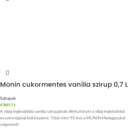
Monin cukormentes vanília szirup 0,7 L
Szirupok
4 865
Ft
A világ legkiválóbb vanília szirupjának elkészítését a világ legkiválóbb
esszenciájával kell kezdeni. Több mint 90 éve a MONIN Madagaszkár
szigetéről