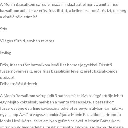
A Monin Bazsalikom szirup elhozza mindazt azt élményt, amit a friss
bazsalikom adhat – az erős, friss illatot, a kellemes aromát és ízt, de még
a vibráló zöld színt is!
Szín
Világos fűzöld, enyhén zavaros.
Ízvilág
Erős, frissen tört bazsalikom levél illat borsos jegyekkel. Frissítő
fűszernövényes íz, erős friss bazsalikom levél íz érett bazsalikomos
utóízzel.
Felhasználási ötletek
A Monin Bazsalikom szirup üdítő hatása miatt kiváló kiegészítője lehet
egy Mojito koktélnak, melyben a menta frissessége, a bazsalikom
fűszeressége és a lime savassága tökéletes egyensúlyban vannak. Ha
egy csepp Ázsiára vágysz, kombináljad a Monin Bazsalikom szirupot a
Monin Licsi likőrrel és valamilyen gyümölcslével. A Monin Bazsalikom
szirup kiváló limonádékba, teákba, frissítő italokba, szódákba, de még a