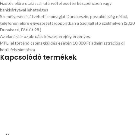
Fizetés előre utalással, utánvétel esetén készpénzben vagy
bankkártyával lehetséges
Személyesen is átveheti csomagját Dunakeszin, postaköltség nélkül,
telefonon előre egyeztetett időpontban a Szolgáltató székhelyén (2020
Dunakeszi, Fóti út 98.)
Az eladási ár az aktuális készlet erejéig érvényes
MPL-lel történő csomagküldés esetén 10.000 Ft adminisztrációs díj
kerül felszámításra
Kapcsolódó termékek