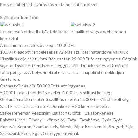
Bors és fahéj illat, szúrós fűszer íz, hot chilli utóízzel
Szállítási információk
Rendeléseiket leadhatják telefonon, e-mailben vagy a webshopon
keresztül
A minimum rendelés összege 10.000 Ft
18.00-ig leadott rendeléseket 72 órás szállítási határidővel vállaljuk
Kiszállítás díja saját kiszállítás esetén 25.000 Ft felett ingyenes. Cégünk
saját autóval heti rendszerességgel szállít Dunakeszi és a Dunántúl
több pontjára. A helyszínekről és a szállítási napokról érdeklődjön
telefonon.
Csomagküldés díja 50.000 Ft felett ingyenes
50.000 Ft alatti rendelés esetén 4 000 Ft. szállítási költség
GLS autómatába tröténő szállítás esetén 1.500 Ft. szállítási költség
Saját kiszállítási területek: Dunakeszi + 20 km-es körzete,
Székesfehérvár, Veszprém, Balaton (Siófok - Balatonkenese -
Balatonfüred - Tihany + környéke), Tata - Tatabánya, Győr, Győr,
Kapuvár, Sopron, Szombethely, Sárvár, Pápa, Kecskemét, Szeged, Baja,
Szekszárd, Pécs, Eger, Gyöngyös útvonal.