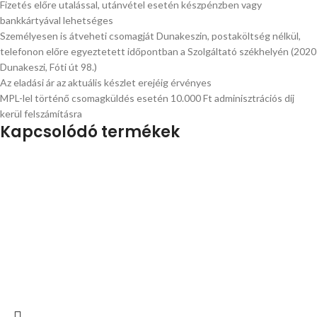
Fizetés előre utalással, utánvétel esetén készpénzben vagy
bankkártyával lehetséges
Személyesen is átveheti csomagját Dunakeszin, postaköltség nélkül,
telefonon előre egyeztetett időpontban a Szolgáltató székhelyén (2020
Dunakeszi, Fóti út 98.)
Az eladási ár az aktuális készlet erejéig érvényes
MPL-lel történő csomagküldés esetén 10.000 Ft adminisztrációs díj
kerül felszámításra
Kapcsolódó termékek