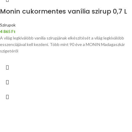
Monin cukormentes vanília szirup 0,7 L
Szirupok
4 865
Ft
A világ legkiválóbb vanília szirupjának elkészítését a világ legkiválóbb
esszenciájával kell kezdeni. Több mint 90 éve a MONIN Madagaszkár
szigetéről