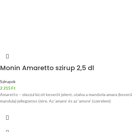
Monin Amaretto szirup 2,5 dl
Szirupok
2 215
Ft
Amaretto – olaszul kicsit keserűt jelent, utalva a mandorla amara (keserű
mandula) jellegzetes ízére. Az ‘amare’ és az ‘amore’ (szerelem)