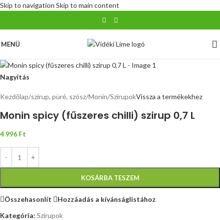
Skip to navigation
Skip to main content
MENÜ
Nagyítás
Kezdőlap
/
szirup, püré, szósz
/
Monin
/
Szirupok
Vissza a termékekhez
Monin spicy (fűszeres chilli) szirup 0,7 L
4 996
Ft
KOSÁRBA TESZEM
Összehasonlít
Hozzáadás a kívánságlistához
Kategória:
Szirupok