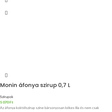
Monin áfonya szirup 0,7 L
Szirupok
5 070
Ft
Az áfonya koktélszirup színe bársonyosan kékes lila és nem csak