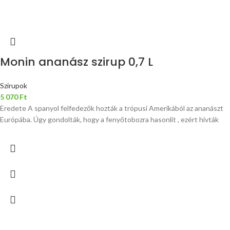
Monin ananász szirup 0,7 L
Szirupok
5 070
Ft
Eredete A spanyol felfedezők hozták a trópusi Amerikából az ananászt
Európába. Úgy gondolták, hogy a fenyőtobozra hasonlít , ezért hívták