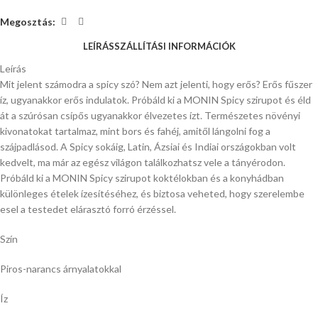
Megosztás:
LEÍRÁS
SZÁLLÍTÁSI INFORMÁCIÓK
Leírás
Mit jelent számodra a spicy szó? Nem azt jelenti, hogy erős? Erős fűszer
íz, ugyanakkor erős indulatok. Próbáld ki a MONIN Spicy szirupot és éld
át a szúrósan csípős ugyanakkor élvezetes ízt. Természetes növényi
kivonatokat tartalmaz, mint bors és fahéj, amitől lángolni fog a
szájpadlásod. A Spicy sokáig, Latin, Ázsiai és Indiai országokban volt
kedvelt, ma már az egész világon találkozhatsz vele a tányérodon.
Próbáld ki a MONIN Spicy szirupot koktélokban és a konyhádban
különleges ételek ízesítéséhez, és biztosa veheted, hogy szerelembe
esel a testedet elárasztó forró érzéssel.
Szín
Piros-narancs árnyalatokkal
Íz