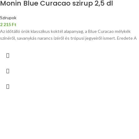
Monin Blue Curacao szirup 2,5 dl
Szirupok
2 215
Ft
Az időtálló örök klasszikus koktél alapanyag, a Blue Curacao mélykék
színéről, savanykás narancs ízéről és trópusi jegyeiről ismert. Eredete A