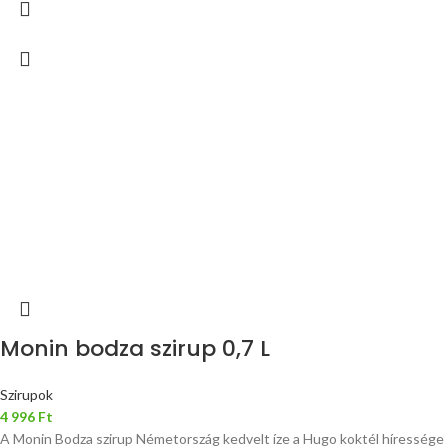
Monin bodza szirup 0,7 L
Szirupok
4 996
Ft
A Monin Bodza szirup Németország kedvelt íze a Hugo koktél híressége