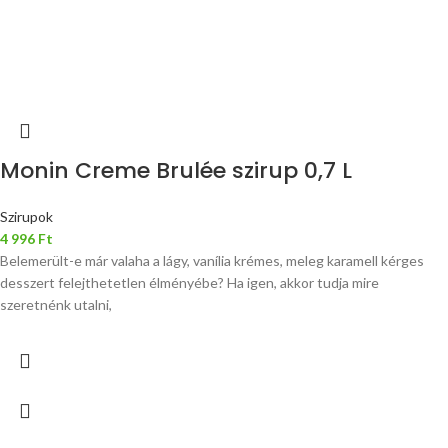
Monin Creme Brulée szirup 0,7 L
Szirupok
4 996
Ft
Belemerült-e már valaha a lágy, vanília krémes, meleg karamell kérges
desszert felejthetetlen élményébe? Ha igen, akkor tudja mire
szeretnénk utalni,