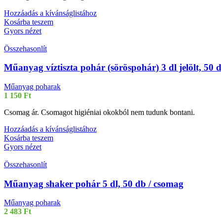
Hozzáadás a kívánságlistához
Kosárba teszem
Gyors nézet
Összehasonlít
Műanyag víztiszta pohár (söröspohár) 3 dl jelölt, 50 
Műanyag poharak
1 150
Ft
Csomag ár. Csomagot higiéniai okokból nem tudunk bontani.
Hozzáadás a kívánságlistához
Kosárba teszem
Gyors nézet
Összehasonlít
Műanyag shaker pohár 5 dl, 50 db / csomag
Műanyag poharak
2 483
Ft