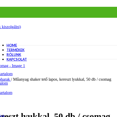
 kiszolgálni)
HOME
TERMÉKEK
RÓLUNK
KAPCSOLAT
artalom
oharak
/
Műanyag shaker tető lapos, kereszt lyukkal, 50 db / csomag
talom
artalom
reszt lyukkal, 50 db / csomag
lok