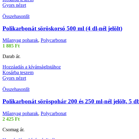
Gyors nézet
Összehasonlít
Polikarbonát söröskorsó 500 ml (4 dl-nél jelölt)
Műanyag poharak
,
Polycarbonat
1 885
Ft
Darab ár.
Hozzáadás a kívánságlistához
Kosárba teszem
Gyors nézet
Összehasonlít
Polikarbonát söröspohár 200 és 250 ml-nél jelölt, 5 db
Műanyag poharak
,
Polycarbonat
2 425
Ft
Csomag ár.