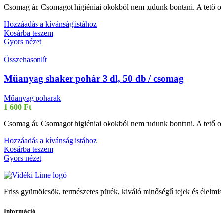
Csomag ár. Csomagot higiéniai okokból nem tudunk bontani. A tető o
Hozzáadás a kívánságlistához
Kosárba teszem
Gyors nézet
Összehasonlít
Műanyag shaker pohár 3 dl, 50 db / csomag
Műanyag poharak
1 600
Ft
Csomag ár. Csomagot higiéniai okokból nem tudunk bontani. A tető o
Hozzáadás a kívánságlistához
Kosárba teszem
Gyors nézet
Friss gyümölcsök, természetes pürék, kiváló minőségű tejek és élelmis
Információ