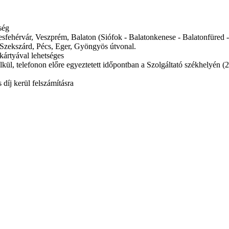
ség
ékesfehérvár, Veszprém, Balaton (Siófok - Balatonkenese - Balatonfüred
Szekszárd, Pécs, Eger, Gyöngyös útvonal.
kártyával lehetséges
kül, telefonon előre egyeztetett időpontban a Szolgáltató székhelyén (
díj kerül felszámításra