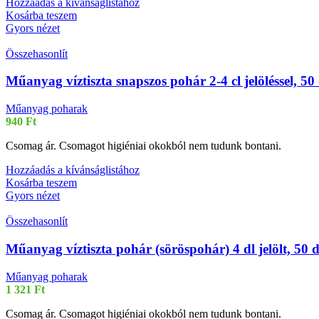
Hozzáadás a kívánságlistához
Kosárba teszem
Gyors nézet
Összehasonlít
Műanyag víztiszta snapszos pohár 2-4 cl jelöléssel, 50
Műanyag poharak
940
Ft
Csomag ár. Csomagot higiéniai okokból nem tudunk bontani.
Hozzáadás a kívánságlistához
Kosárba teszem
Gyors nézet
Összehasonlít
Műanyag víztiszta pohár (söröspohár) 4 dl jelölt, 50 
Műanyag poharak
1 321
Ft
Csomag ár. Csomagot higiéniai okokból nem tudunk bontani.