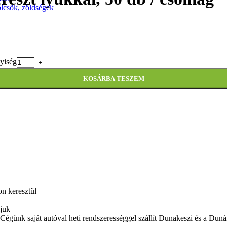
ölcsök, zöldségek
nyiség
KOSÁRBA TESZEM
n keresztül
ljuk
es. Cégünk saját autóval heti rendszerességgel szállít Dunakeszi és a Dun