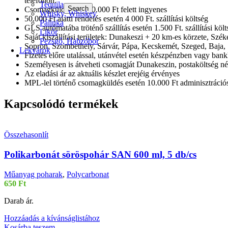
telefonon.
Tequila
Search
Csomagküldés díja 50.000 Ft felett ingyenes
Whisky, Whiskey
50.000 Ft alatti rendelés esetén 4 000 Ft. szállítási költség
Pálinka
GLS autómatába tröténő szállítás esetén 1.500 Ft. szállítási költ
Likőr
Saját kiszállítási területek: Dunakeszi + 20 km-es körzete, Sz
Pezsgő, Habzóbor
Sopron, Szombethely, Sárvár, Pápa, Kecskemét, Szeged, Baja, 
Lekvárok
Fizetés előre utalással, utánvétel esetén készpénzben vagy bank
Személyesen is átveheti csomagját Dunakeszin, postaköltség nél
Az eladási ár az aktuális készlet erejéig érvényes
MPL-lel történő csomagküldés esetén 10.000 Ft adminisztrációs 
Kapcsolódó termékek
Összehasonlít
Polikarbonát söröspohár SAN 600 ml, 5 db/cs
Műanyag poharak
,
Polycarbonat
650
Ft
Darab ár.
Hozzáadás a kívánságlistához
Kosárba teszem