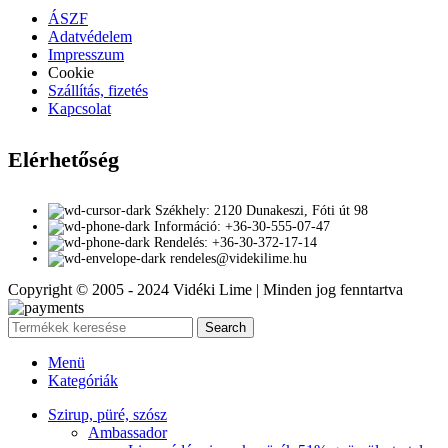
ÁSZF
Adatvédelem
Impresszum
Cookie
Szállítás, fizetés
Kapcsolat
Elérhetőség
Székhely: 2120 Dunakeszi, Fóti út 98
Információ: +36-30-555-07-47
Rendelés: +36-30-372-17-14
rendeles@videkilime.hu
Copyright © 2005 - 2024 Vidéki Lime | Minden jog fenntartva
Search
Menü
Kategóriák
Szirup, püré, szósz
Ambassador