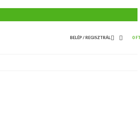
BELÉP / REGISZTRÁL
0
F