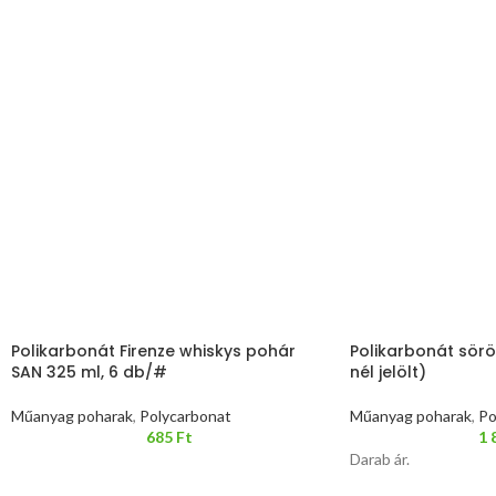
Polikarbonát Firenze whiskys pohár
Polikarbonát sörö
SAN 325 ml, 6 db/#
nél jelölt)
Műanyag poharak
,
Polycarbonat
Műanyag poharak
,
Po
685
Ft
1 
Darab ár.