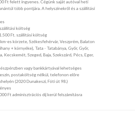
.000 Ft felett ingyenes. Cégünk saját autóval heti
ántúl több pontjára. A helyszínekről és a szállítási
nes
zállítási költség
500 Ft. szállítási költség
20 km-es körzete, Székesfehérvár, Veszprém, Balaton
ihany + környéke), Tata - Tatabánya, Győr, Győr,
a, Kecskemét, Szeged, Baja, Szekszárd, Pécs, Eger,
n készpénzben vagy bankkártyával lehetséges
zin, postaköltség nélkül, telefonon előre
helyén (2020 Dunakeszi, Fóti út 98.)
rvényes
0 Ft adminisztrációs díj kerül felszámításra