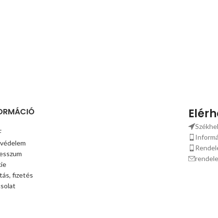
ORMÁCIÓ
Elér
Székhel
F
Inform
védelem
Rendel
esszum
rendele
ie
ítás, fizetés
solat