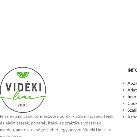
INF
ÁSZ
Adat
Impr
Cook
Száll
Friss gyümölcsök, természetes pürék, kiváló minőségű tejek
Kapc
és élelmiszerek, poharak, italok és praktikus írószerek –
minden, amire szükséged lehet, egy helyen. Vidéki Lime – a
minőség íze.