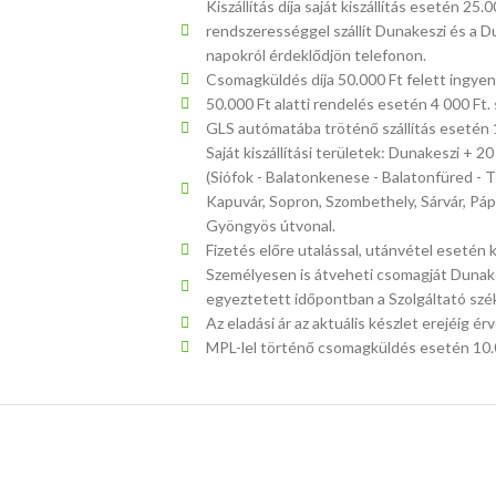
Kiszállítás díja saját kiszállítás esetén 25
rendszerességgel szállít Dunakeszi és a Dun
napokról érdeklődjön telefonon.
Csomagküldés díja 50.000 Ft felett ingye
50.000 Ft alatti rendelés esetén 4 000 Ft. s
GLS autómatába tröténő szállítás esetén 1.
Saját kiszállítási területek: Dunakeszi + 
(Siófok - Balatonkenese - Balatonfüred - T
Kapuvár, Sopron, Szombethely, Sárvár, Páp
Gyöngyös útvonal.
Fizetés előre utalással, utánvétel eseté
Személyesen is átveheti csomagját Dunakes
egyeztetett időpontban a Szolgáltató szék
Az eladási ár az aktuális készlet erejéig é
MPL-lel történő csomagküldés esetén 10.00