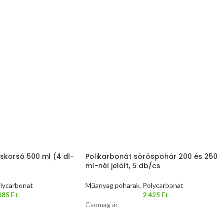
skorsó 500 ml (4 dl-
Polikarbonát söröspohár 200 és 250
ml-nél jelölt, 5 db/cs
lycarbonat
Műanyag poharak
,
Polycarbonat
885
Ft
2 425
Ft
Csomag ár.