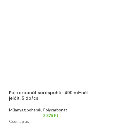
Polikarbonát söröspohár 400 ml-nél
Polikarbonát Tr
jelölt, 5 db/cs
ml
Műanyag poharak
,
Polycarbonat
Műanyag poharak
2 875
Ft
Csomag ár.
Darab ár.