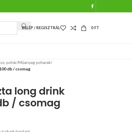
BELÉP / REGISZTRÁL
0
FT
oz, pohár
/
Műanyag poharak
/
 100 db / csomag
ta long drink
 db / csomag
 tudunk bontani.