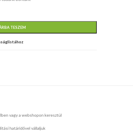
ÁRBA TESZEM
nságlistához
ilben vagy a webshopon keresztül
tási határidővel vállaljuk