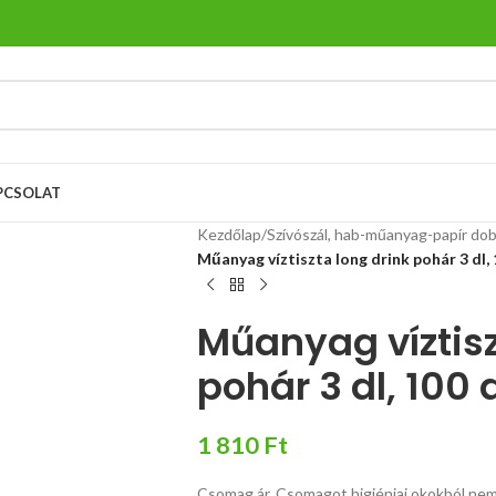
PCSOLAT
Kezdőlap
/
Szívószál, hab-műanyag-papír dob
Műanyag víztiszta long drink pohár 3 dl,
Műanyag víztisz
pohár 3 dl, 100
1 810
Ft
Csomag ár. Csomagot higiéniai okokból nem