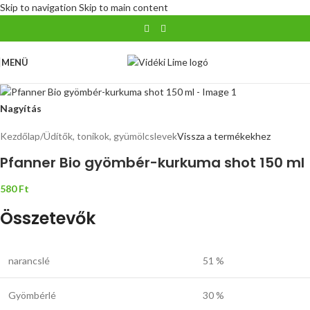
Skip to navigation
Skip to main content
MENÜ
Nagyítás
Kezdőlap
/
Üdítők, tonikok, gyümölcslevek
Vissza a termékekhez
Pfanner Bio gyömbér-kurkuma shot 150 ml
580
Ft
Összetevők
narancslé
51 %
Gyömbérlé
30 %