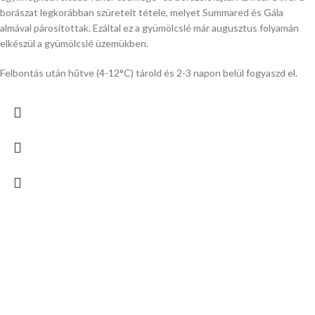
borászat legkorábban szüretelt tétele, melyet Summared és Gála
almával párosítottak. Ezáltal ez a gyümölcslé már augusztus folyamán
elkészül a gyümölcslé üzemükben.
Felbontás után hűtve (4-12°C) tárold és 2-3 napon belül fogyaszd el.