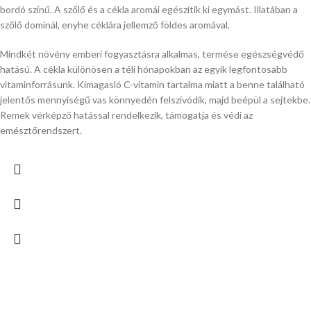
bordó színű. A szőlő és a cékla aromái egészítik ki egymást. Illatában a
szőlő dominál, enyhe céklára jellemző földes aromával.
Mindkét növény emberi fogyasztásra alkalmas, termése egészségvédő
hatású. A cékla különösen a téli hónapokban az egyik legfontosabb
vitaminforrásunk. Kimagasló C-vitamin tartalma miatt a benne található
jelentős mennyiségű vas könnyedén felszívódik, majd beépül a sejtekbe.
Remek vérképző hatással rendelkezik, támogatja és védi az
emésztőrendszert.