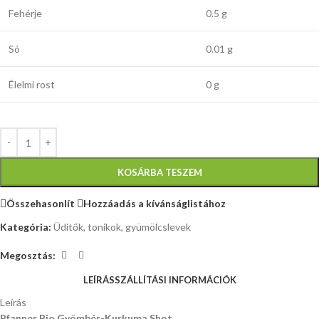
Fehérje
0.5 g
Só
0.01 g
Élelmi rost
0 g
KOSÁRBA TESZEM
Összehasonlít
Hozzáadás a kívánságlistához
Kategória:
Üdítők, tonikok, gyümölcslevek
Megosztás:
LEÍRÁS
SZÁLLÍTÁSI INFORMÁCIÓK
Leírás
Pfanner Bio Gyömbér-Kurkuma Shot