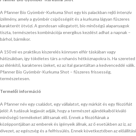
A Pfanner Bio Gyömbér-Kurkuma Shot egy kis palackban rejlő intenzív
ízélmény, amely a gyömbér csípősségét és a kurkuma lágyan fűszeres
karakterét ötvözi. A gondosan válogatott, bio minőségű alapanyagok
tiszta, természetes kombinációja energikus kezdést adhat a napnak –
bárhol, bármikor.
A 150 ml-es praktikus kiszerelés könnyen elfér táskában vagy
hátizsákban, így tökéletes társ a rohanós hétköznapokra is. Ha szereted
az élénkítő, karakteres ízeket, ez az ital garantáltan a kedvenceddé válik.
Pfanner Bio Gyömbér-Kurkuma Shot – fűszeres frissesség,
természetesen.
Termelői információ
A Pfanner név egy családot, egy vállalatot, egy márkát és egy filozófiát
jelöl: A tudásuk legjavát adják, hogy a természet ajándékaiból kiváló
minőségű termékeket állítsanak elő. Ennek a filozófiának a
középpontjában az emberek és igényeik állnak, az ő esetükben az íz, az
élvezet, az egészség és a felfrissülés. Ennek következtében az előállítási