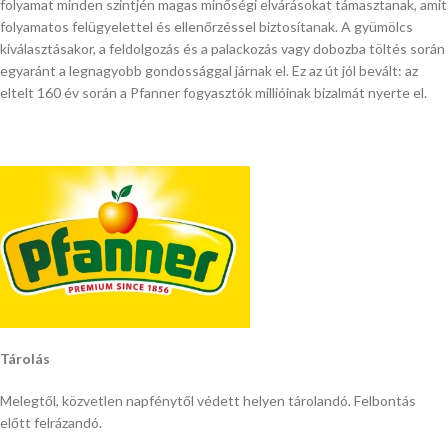
folyamat minden szintjén magas minőségi elvárásokat támasztanak, amit
folyamatos felügyelettel és ellenőrzéssel biztosítanak. A gyümölcs
kiválasztásakor, a feldolgozás és a palackozás vagy dobozba töltés során
egyaránt a legnagyobb gondossággal járnak el. Ez az út jól bevált: az
eltelt 160 év során a Pfanner fogyasztók millióinak bizalmát nyerte el.
Tárolá
s
Melegtől, közvetlen napfénytől védett helyen tárolandó. Felbontás
előtt felrázandó.