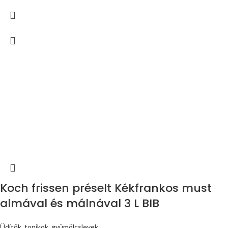
Koch frissen préselt Kékfrankos must
almával és málnával 3 L BIB
Üdítők, tonikok, gyümölcslevek