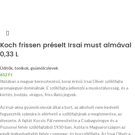
Koch frissen préselt Irsai must almával
0,33 L
Üdítők, tonikok, gyümölcslevek
652
Ft
Illatában a magyar keresztezésű, korai érésű Irsai Olivér szőlőfajta
aromajegyei dominálnak. E szőlőfajta jellemzői a muskotályosság, és a
körtés, bodzás, virágos, friss illatú jegyek.
Az irsai-alma gyümölcslevük által a bort, az alkoholt nem kedvelő
fogyasztók számára is elérhető e szőlőfajtának a megismerése, az
élvezete. A fajtát Kocsis Pál nemesítette a Csabagyöngye és a
Pozsonyi fehér szőlőfajtából 1930-ban. Azóta is Magyarországon az
egyik legkedveltebb fehér csemege- és borszőlőfajta. Az Irsai Olivér a