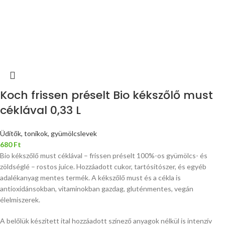
Koch frissen préselt Bio kékszőlő must
céklával 0,33 L
Üdítők, tonikok, gyümölcslevek
680
Ft
Bio kékszőlő must céklával – frissen préselt 100%-os gyümölcs- és
zöldséglé – rostos juice. Hozzáadott cukor, tartósítószer, és egyéb
adalékanyag mentes termék. A kékszőlő must és a cékla is
antioxidánsokban, vitaminokban gazdag, gluténmentes, vegán
élelmiszerek.
A belőlük készített ital hozzáadott színező anyagok nélkül is intenzív