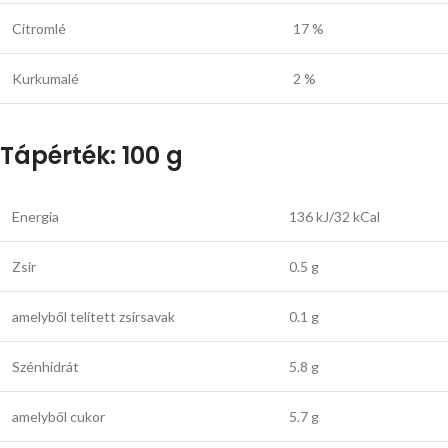
Citromlé
17 %
Kurkumalé
2 %
Tápérték: 100 g
Energia
136 kJ/32 kCal
Zsír
0.5 g
amelyből telített zsírsavak
0.1 g
Szénhidrát
5.8 g
amelyből cukor
5.7 g