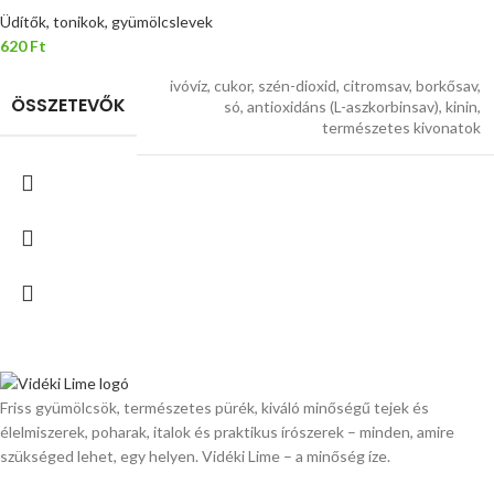
Üdítők, tonikok, gyümölcslevek
620
Ft
ivóvíz, cukor, szén-dioxid, citromsav, borkősav,
ÖSSZETEVŐK
só, antioxidáns (L-aszkorbinsav), kinin,
természetes kivonatok
Friss gyümölcsök, természetes pürék, kiváló minőségű tejek és
élelmiszerek, poharak, italok és praktikus írószerek – minden, amire
szükséged lehet, egy helyen. Vidéki Lime – a minőség íze.