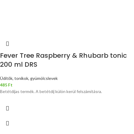
Fever Tree Raspberry & Rhubarb tonic
200 ml DRS
Üdítők, tonikok, gyümölcslevek
485
Ft
Betétdíjas termék. A betétdíj külön kerül felszámításra.