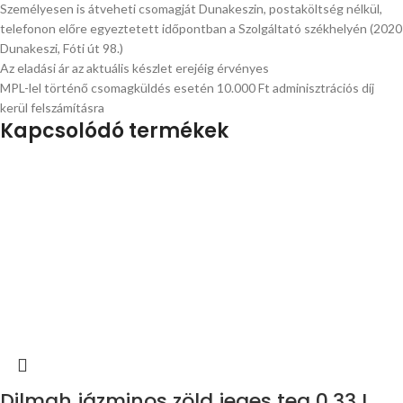
Személyesen is átveheti csomagját Dunakeszin, postaköltség nélkül,
telefonon előre egyeztetett időpontban a Szolgáltató székhelyén (2020
Dunakeszi, Fóti út 98.)
Az eladási ár az aktuális készlet erejéig érvényes
MPL-lel történő csomagküldés esetén 10.000 Ft adminisztrációs díj
kerül felszámításra
Kapcsolódó termékek
Dilmah jázminos zöld jeges tea 0,33 L