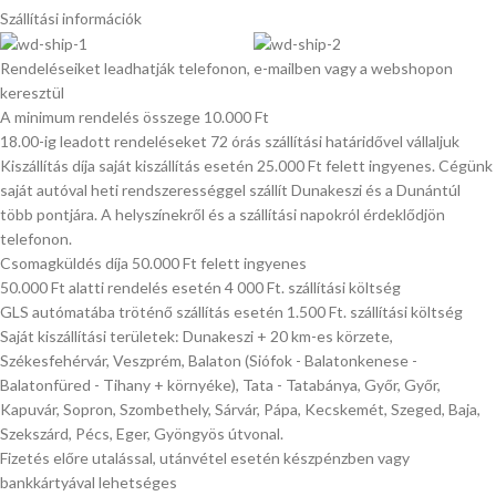
Szállítási információk
Rendeléseiket leadhatják telefonon, e-mailben vagy a webshopon
keresztül
A minimum rendelés összege 10.000 Ft
18.00-ig leadott rendeléseket 72 órás szállítási határidővel vállaljuk
Kiszállítás díja saját kiszállítás esetén 25.000 Ft felett ingyenes. Cégünk
saját autóval heti rendszerességgel szállít Dunakeszi és a Dunántúl
több pontjára. A helyszínekről és a szállítási napokról érdeklődjön
telefonon.
Csomagküldés díja 50.000 Ft felett ingyenes
50.000 Ft alatti rendelés esetén 4 000 Ft. szállítási költség
GLS autómatába tröténő szállítás esetén 1.500 Ft. szállítási költség
Saját kiszállítási területek: Dunakeszi + 20 km-es körzete,
Székesfehérvár, Veszprém, Balaton (Siófok - Balatonkenese -
Balatonfüred - Tihany + környéke), Tata - Tatabánya, Győr, Győr,
Kapuvár, Sopron, Szombethely, Sárvár, Pápa, Kecskemét, Szeged, Baja,
Szekszárd, Pécs, Eger, Gyöngyös útvonal.
Fizetés előre utalással, utánvétel esetén készpénzben vagy
bankkártyával lehetséges