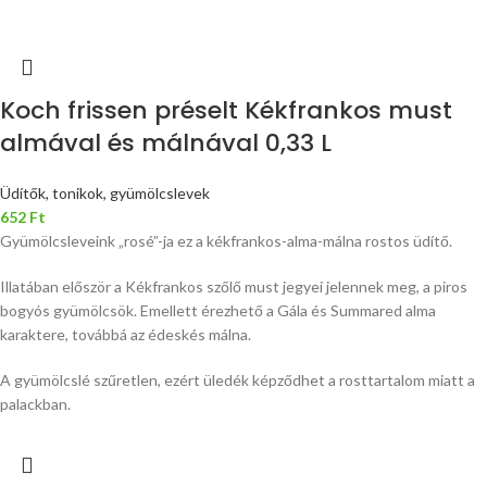
Koch frissen préselt Kékfrankos must
almával és málnával 0,33 L
Üdítők, tonikok, gyümölcslevek
652
Ft
Gyümölcsleveink „rosé”-ja ez a kékfrankos-alma-málna rostos üdítő.
Illatában először a Kékfrankos szőlő must jegyei jelennek meg, a piros
bogyós gyümölcsök. Emellett érezhető a Gála és Summared alma
karaktere, továbbá az édeskés málna.
A gyümölcslé szűretlen, ezért üledék képződhet a rosttartalom miatt a
palackban.