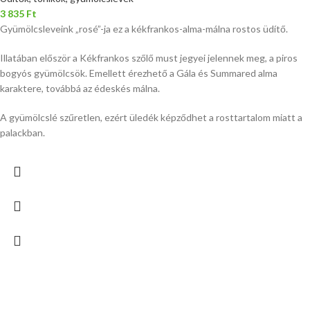
3 835
Ft
Gyümölcsleveink „rosé”-ja ez a kékfrankos-alma-málna rostos üdítő.
Illatában először a Kékfrankos szőlő must jegyei jelennek meg, a piros
bogyós gyümölcsök. Emellett érezhető a Gála és Summared alma
karaktere, továbbá az édeskés málna.
A gyümölcslé szűretlen, ezért üledék képződhet a rosttartalom miatt a
palackban.