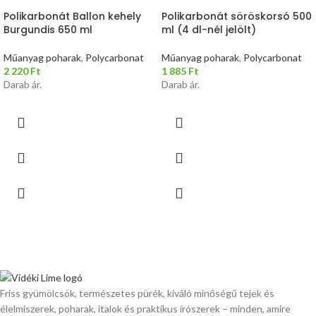
Polikarbonát Ballon kehely
Polikarbonát söröskorsó 500
Burgundis 650 ml
ml (4 dl-nél jelölt)
Műanyag poharak
,
Polycarbonat
Műanyag poharak
,
Polycarbonat
2 220
Ft
1 885
Ft
Darab ár.
Darab ár.
Friss gyümölcsök, természetes pürék, kiváló minőségű tejek és
élelmiszerek, poharak, italok és praktikus írószerek – minden, amire