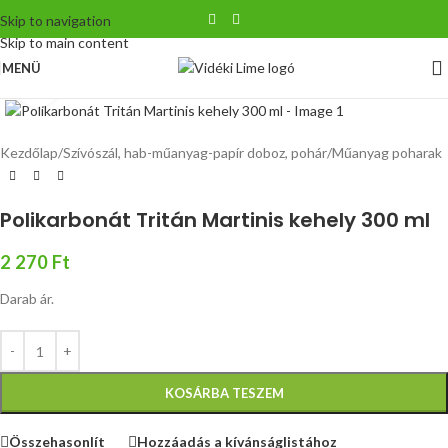
Skip to navigation
Skip to main content
MENÜ
Nagyítás
Kezdőlap
/
Szívószál, hab-műanyag-papír doboz, pohár
/
Műanyag poharak
Polikarbonát Tritán Martinis kehely 300 ml
2 270
Ft
Darab ár.
KOSÁRBA TESZEM
Összehasonlít
Hozzáadás a kívánságlistához