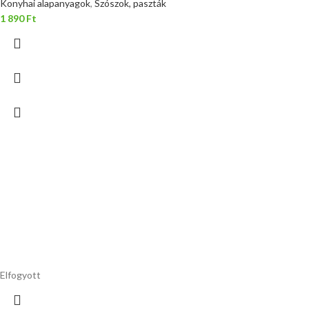
Konyhai alapanyagok
,
Szószok, paszták
1 890
Ft
Elfogyott