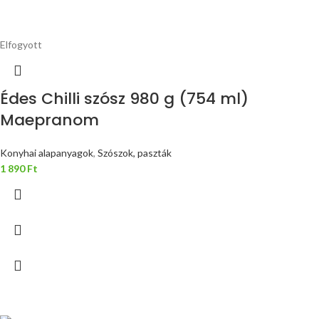
Elfogyott
Édes Chilli szósz 980 g (754 ml)
Maepranom
Konyhai alapanyagok
,
Szószok, paszták
1 890
Ft