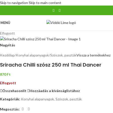
Skip to navigation
Skip to main content
MENÜ
Elfogyott
Nagyítás
Kezdőlap
/
Konyhai alapanyagok
/
Szószok, paszták
Vissza a termékekhez
Sriracha Chilli szósz 250 ml Thai Dancer
870
Ft
Elfogyott
Összehasonlít
Hozzáadás a kívánságlistához
Kategóriák:
Konyhai alapanyagok
,
Szószok, paszták
Megosztás: