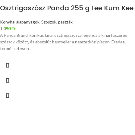
Osztrigaszósz Panda 255 g Lee Kum Kee
Konyhai alapanyagok
,
Szószok, paszták
1 090
Ft
A Panda Brand ikonikus kínai osztrigaszósza legenda a kínai fűszeres
szószok között, és abszolút bestseller a nemzetközi piacon. Eredeti,
természetesen