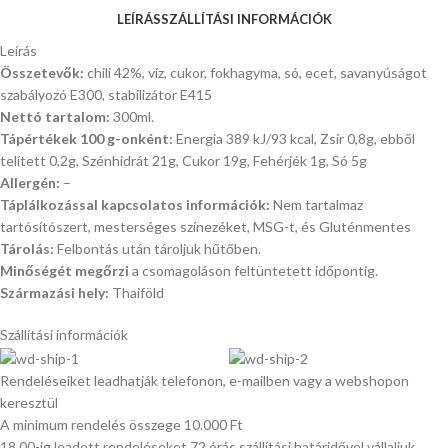
LEÍRÁS
SZÁLLÍTÁSI INFORMÁCIÓK
Leírás
Összetevők:
chili 42%, víz, cukor, fokhagyma, só, ecet, savanyúságot
szabályozó E300, stabilizátor E415
Nettó tartalom:
300ml.
Tápértékek 100 g-onként:
Energia 389 kJ/93 kcal, Zsír 0,8g, ebből
telített 0,2g, Szénhidrát 21g, Cukor 19g, Fehérjék 1g, Só 5g
Allergén:
–
Táplálkozással kapcsolatos információk:
Nem tartalmaz
tartósítószert, mesterséges színezéket, MSG-t, és Gluténmentes
Tárolás:
Felbontás után tároljuk hűtőben.
Minőségét megőrzi
a csomagoláson feltüntetett időpontig.
Származási hely:
Thaiföld
Szállítási információk
Rendeléseiket leadhatják telefonon, e-mailben vagy a webshopon
keresztül
A minimum rendelés összege 10.000 Ft
18.00-ig leadott rendeléseket 72 órás szállítási határidővel vállaljuk