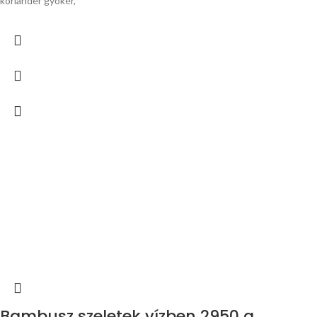
koriander gyökér,
Bambusz szeletek vízben 2950 g