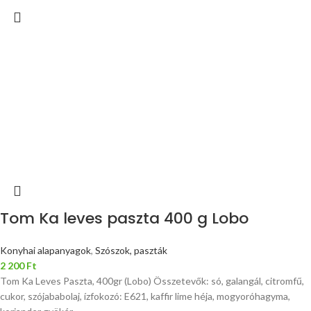
Tom Ka leves paszta 400 g Lobo
Konyhai alapanyagok
,
Szószok, paszták
2 200
Ft
Tom Ka Leves Paszta, 400gr (Lobo) Összetevők: só, galangál, citromfű,
cukor, szójababolaj, ízfokozó: E621, kaffir lime héja, mogyoróhagyma,