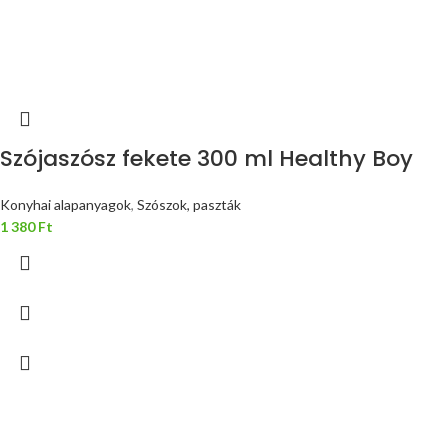
Szójaszósz fekete 300 ml Healthy Boy
Konyhai alapanyagok
,
Szószok, paszták
1 380
Ft