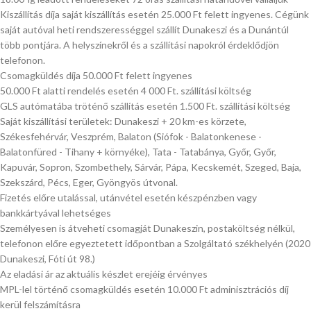
Kiszállítás díja saját kiszállítás esetén 25.000 Ft felett ingyenes. Cégünk
saját autóval heti rendszerességgel szállít Dunakeszi és a Dunántúl
több pontjára. A helyszínekről és a szállítási napokról érdeklődjön
telefonon.
Csomagküldés díja 50.000 Ft felett ingyenes
50.000 Ft alatti rendelés esetén 4 000 Ft. szállítási költség
GLS autómatába tröténő szállítás esetén 1.500 Ft. szállítási költség
Saját kiszállítási területek: Dunakeszi + 20 km-es körzete,
Székesfehérvár, Veszprém, Balaton (Siófok - Balatonkenese -
Balatonfüred - Tihany + környéke), Tata - Tatabánya, Győr, Győr,
Kapuvár, Sopron, Szombethely, Sárvár, Pápa, Kecskemét, Szeged, Baja,
Szekszárd, Pécs, Eger, Gyöngyös útvonal.
Fizetés előre utalással, utánvétel esetén készpénzben vagy
bankkártyával lehetséges
Személyesen is átveheti csomagját Dunakeszin, postaköltség nélkül,
telefonon előre egyeztetett időpontban a Szolgáltató székhelyén (2020
Dunakeszi, Fóti út 98.)
Az eladási ár az aktuális készlet erejéig érvényes
MPL-lel történő csomagküldés esetén 10.000 Ft adminisztrációs díj
kerül felszámításra