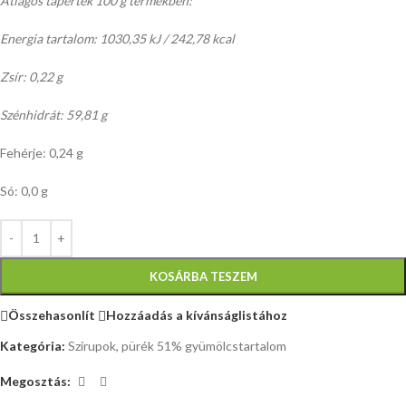
Átlagos tápérték 100 g termékben:
Energia tartalom: 1030,35 kJ / 242,78 kcal
Zsír: 0,22 g
Szénhidrát: 59,81 g
Fehérje: 0,24 g
Só: 0,0 g
KOSÁRBA TESZEM
Összehasonlít
Hozzáadás a kívánságlistához
Kategória:
Szirupok, pürék 51% gyümölcstartalom
Megosztás: