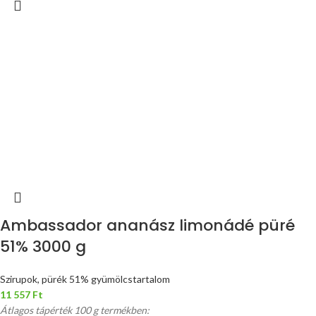
Ambassador ananász limonádé püré
51% 3000 g
Szirupok, pürék 51% gyümölcstartalom
11 557
Ft
Átlagos tápérték 100 g termékben: