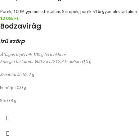
Pürék, 100% gyümölcstartalom
,
Szirupok, pürék 51% gyümölcstartalom
12 065
Ft
Bodzavirág
ízű szörp
Átlagos tápérték 100 g termékben:
Energia tartalom: 903,7 kJ /212,7 kcal
Zsír: 0,0 g
Szénhidrát:
52,2 g
Fehérje: 0,0 g
Só: 0,8 g