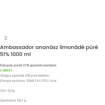
Ambassador ananász limonádé püré
51% 1000 ml
Szirupok, pürék 51% gyümölcstartalom
5 080
Ft
Átlagos tápérték 100 g termékben:
Energia tartalom: 1068,3 kJ /255,1 kcal
Zsír: 0,0 g
Szénhidrát:
60,1 g