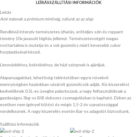
LEÍRÁS
SZÁLLÍTÁSI INFORMÁCIÓK
Leírás
Ami másnak a prémium minőség, nálunk az az alap
Rendkívül intenzív természetes ízhatás, erőteljes szín és roppant
tömény 10x javasolt hígítás jellemzi. Természetességét magas
rosttartalma is mutatja és a sok gyümölcs miatt kevesebb cukor
hozzáadásával készül.
Limonádékhoz, koktélokhoz, de házi szörpnek is ajánljuk.
Alapanyagainkat, lehetőség tekintetében egyre növekvő
mennyiségben hazánkban vásárolt gyümölcsök adják. Kis kiszerelést
kedvelőknek 0,5L-es üvegbe palackozzuk, a nagy felhasználóknak a
gazdaságos 3kg-os BIB dobozos csomagolásban is kapható. Ebben az
esetben nem igényel hűtést és mégis 1,5-2 év szavatossággal
rendelkeznek. A nagy kiszerelés esetén Bar-os adagolót biztosítunk.
Szállítási információk