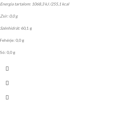
Energia tartalom: 1068,3 kJ /255,1 kcal
Zsír: 0,0 g
Szénhidrát:
60,1 g
Fehérje: 0,0 g
Só: 0,0 g