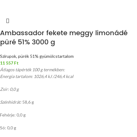
Ambassador fekete meggy limonádé
püré 51% 3000 g
Szirupok, pürék 51% gyümölcstartalom
11 557
Ft
Átlagos tápérték 100 g termékben:
Energia tartalom: 1026,4 kJ /246,4 kcal
Zsír: 0,0 g
Szénhidrát:
58,6 g
Fehérje: 0,0 g
Só: 0,0 g