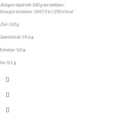
Átlagos tápérték 100 g termékben:
Energia tartalom: 1047,9 kJ /250,4 kcal
Zsír: 0,0 g
Szénhidrát:
59,6 g
Fehérje: 0,0 g
Só: 0,1 g