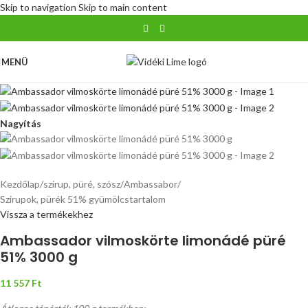
Skip to navigation
Skip to main content
MENÜ
Nagyítás
Kezdőlap
/
szirup, püré, szósz
/
Ambassabor
/
Szirupok, pürék 51% gyümölcstartalom
Vissza a termékekhez
Ambassador vilmoskörte limonádé püré
51% 3000 g
11 557
Ft