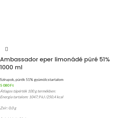
Ambassador eper limonádé püré 51%
1000 ml
Szirupok, pürék 51% gyümölcstartalom
5 080
Ft
Átlagos tápérték 100 g termékben:
Energia tartalom: 1047,9 kJ /250,4 kcal
Zsír: 0,0 g