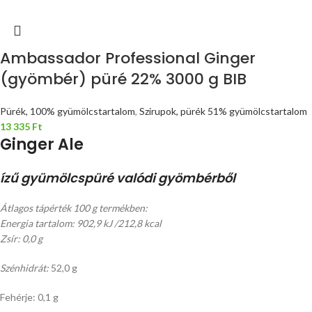
Ambassador Professional Ginger
(gyömbér) püré 22% 3000 g BIB
Pürék, 100% gyümölcstartalom
,
Szirupok, pürék 51% gyümölcstartalom
13 335
Ft
Ginger Ale
ízű gyümölcspüré valódi gyömbérből
Átlagos tápérték 100 g termékben:
Energia tartalom: 902,9 kJ /212,8 kcal
Zsír: 0,0 g
Szénhidrát:
52,0 g
Fehérje: 0,1 g