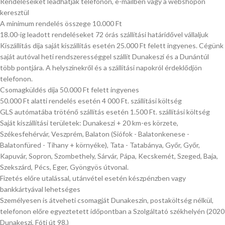
Rendeléseiket leadhatják telefonon, e-mailben vagy a webshopon
keresztül
A minimum rendelés összege 10.000 Ft
18.00-ig leadott rendeléseket 72 órás szállítási határidővel vállaljuk
Kiszállítás díja saját kiszállítás esetén 25.000 Ft felett ingyenes. Cégünk
saját autóval heti rendszerességgel szállít Dunakeszi és a Dunántúl
több pontjára. A helyszínekről és a szállítási napokról érdeklődjön
telefonon.
Csomagküldés díja 50.000 Ft felett ingyenes
50.000 Ft alatti rendelés esetén 4 000 Ft. szállítási költség
GLS autómatába tröténő szállítás esetén 1.500 Ft. szállítási költség
Saját kiszállítási területek: Dunakeszi + 20 km-es körzete,
Székesfehérvár, Veszprém, Balaton (Siófok - Balatonkenese -
Balatonfüred - Tihany + környéke), Tata - Tatabánya, Győr, Győr,
Kapuvár, Sopron, Szombethely, Sárvár, Pápa, Kecskemét, Szeged, Baja,
Szekszárd, Pécs, Eger, Gyöngyös útvonal.
Fizetés előre utalással, utánvétel esetén készpénzben vagy
bankkártyával lehetséges
Személyesen is átveheti csomagját Dunakeszin, postaköltség nélkül,
telefonon előre egyeztetett időpontban a Szolgáltató székhelyén (2020
Dunakeszi, Fóti út 98.)