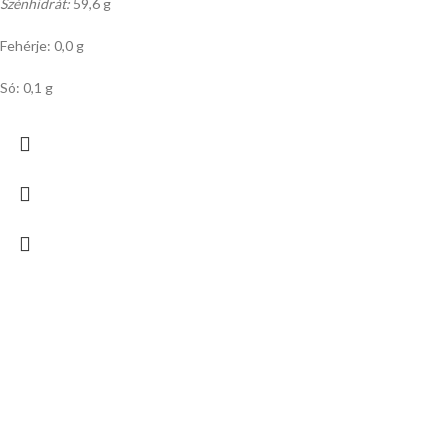
Szénhidrát:
59,6 g
Fehérje: 0,0 g
Só: 0,1 g