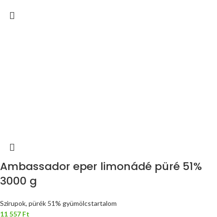
Ambassador eper limonádé püré 51%
3000 g
Szirupok, pürék 51% gyümölcstartalom
11 557
Ft