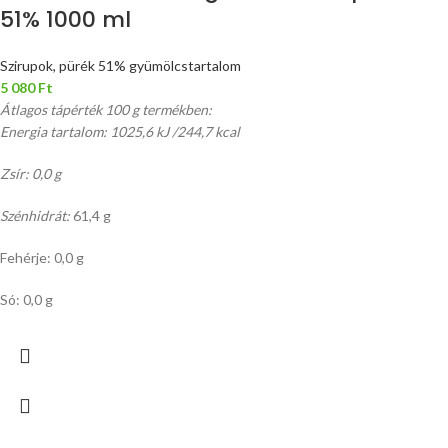
51% 1000 ml
Szirupok, pürék 51% gyümölcstartalom
5 080
Ft
Átlagos tápérték 100 g termékben:
Energia tartalom: 1025,6 kJ /244,7 kcal
Zsír: 0,0 g
Szénhidrát:
61,4 g
Fehérje: 0,0 g
Só: 0,0 g