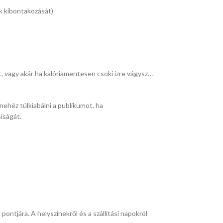
ok kibontakozását)
, vagy akár ha kalóriamentesen csoki ízre vágysz…
nehéz túlkiabálni a publikumot, ha
iságát.
pontjára. A helyszínekről és a szállítási napokról