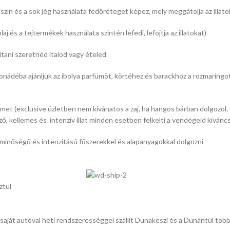
ejszín és a sok jég használata fedőréteget képez, mely meggátolja az illat
laj és a tejtermékek használata szintén lefedi, lefojtja az illatokat)
ítani szeretnéd italod vagy ételed
onádéba ajánljuk az ibolya parfümöt, körtéhez és barackhoz a rozmaringot
et (exclusive üzletben nem kívánatos a zaj, ha hangos bárban dolgozol, 
, kellemes és intenzív illat minden esetben felkelti a vendégeid kíváncs
 minőségű és intenzitású fűszerekkel és alapanyagokkal dolgozni
ztül
k saját autóval heti rendszerességgel szállít Dunakeszi és a Dunántúl több 