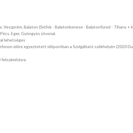
ár, Veszprém, Balaton (Siófok - Balatonkenese - Balatonfüred - Tihany + 
 Pécs, Eger, Gyöngyös útvonal.
val lehetséges
efonon előre egyeztetett időpontban a Szolgáltató székhelyén (2020 Duna
 felszámításra