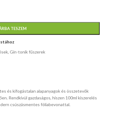
ÁRBA TESZEM
istához
tések, Gin-tonik fűszerek
zetes és kifogástalan alapanyagok és összetevők
etően. Rendkívül gazdaságos, hiszen 100ml kiszerelés
modern csúszásmentes fóliabevonattal.