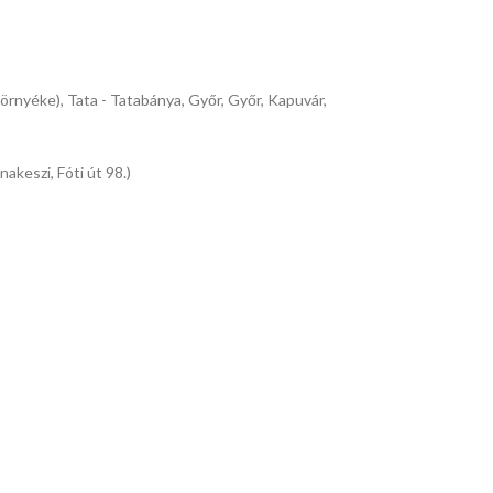
környéke), Tata - Tatabánya, Győr, Győr, Kapuvár,
keszi, Fóti út 98.)