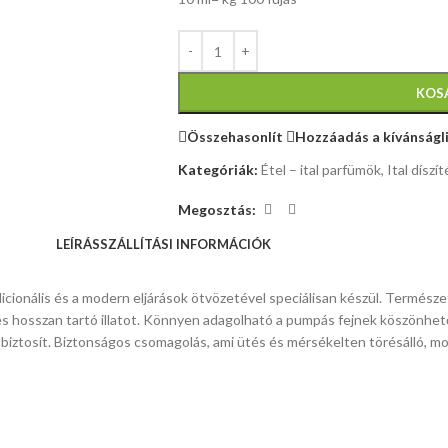
KOS
Összehasonlít
Hozzáadás a kívánságl
Kategóriák:
Étel – ital parfümök
,
Ital díszí
Megosztás:
LEÍRÁS
SZÁLLÍTÁSI INFORMÁCIÓK
adicionális és a modern eljárások ötvözetével speciálisan készül. Termés
nzív és hosszan tartó illatot. Könnyen adagolható a pumpás fejnek köszönh
t biztosít. Biztonságos csomagolás, ami ütés és mérsékelten törésálló, 