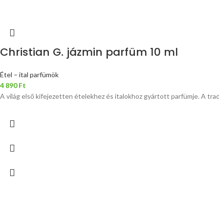
Christian G. jázmin parfüm 10 ml
Étel – ital parfümök
4 890
Ft
A világ első kifejezetten ételekhez és italokhoz gyártott parfümje. A tr