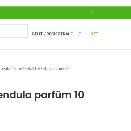
BELÉP / REGISZTRÁL
0
FT
További termékek
/
Étel – ital parfümök
/
vendula parfüm 10