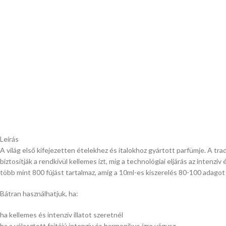
Leírás
A világ első kifejezetten ételekhez és italokhoz gyártott parfümje. A tr
biztosítják a rendkívül kellemes ízt, míg a technológiai eljárás az inte
több mint 800 fújást tartalmaz, amíg a 10ml-es kiszerelés 80-100 adago
Bátran használhatjuk, ha:
ha kellemes és intenzív illatot szeretnél
ha a választott fajtájú intenzív és harmonikus ízre vágysz