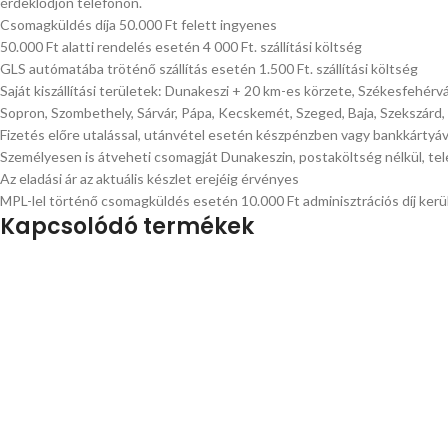
érdeklődjön telefonon.
Csomagküldés díja 50.000 Ft felett ingyenes
50.000 Ft alatti rendelés esetén 4 000 Ft. szállítási költség
GLS autómatába tröténő szállítás esetén 1.500 Ft. szállítási költség
Saját kiszállítási területek: Dunakeszi + 20 km-es körzete, Székesfehérv
Sopron, Szombethely, Sárvár, Pápa, Kecskemét, Szeged, Baja, Szekszárd,
Fizetés előre utalással, utánvétel esetén készpénzben vagy bankkártyá
Személyesen is átveheti csomagját Dunakeszin, postaköltség nélkül, tel
Az eladási ár az aktuális készlet erejéig érvényes
MPL-lel történő csomagküldés esetén 10.000 Ft adminisztrációs díj kerül
Kapcsolódó termékek