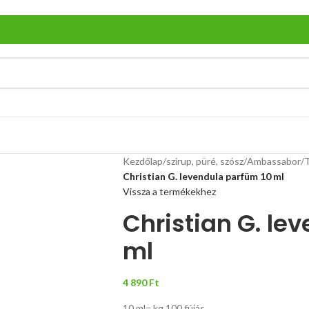
Kezdőlap
/
szirup, püré, szósz
/
Ambassabor
/
Christian G. levendula parfüm 10 ml
Vissza a termékekhez
Christian G. le
ml
4 890
Ft
10 ml= kg 100 fújás