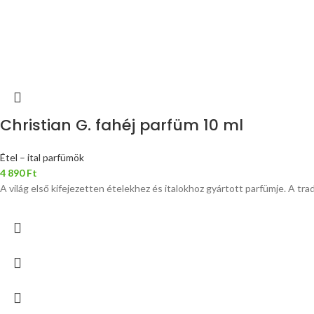
Christian G. fahéj parfüm 10 ml
Étel – ital parfümök
4 890
Ft
A világ első kifejezetten ételekhez és italokhoz gyártott parfümje. A tr