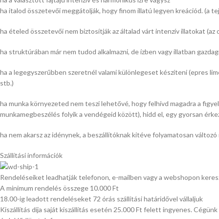
ha italod összetevői meggátolják, hogy finom illatú legyen kreációd. (a t
ha ételed összetevői nem biztosítják az általad várt intenzív illatokat (az o
ha struktúrában már nem tudod alkalmazni, de ízben vagy illatban gazdag
ha a legegyszerűbben szeretnél valami különlegeset készíteni (epres lim
stb.)
ha munka környezeted nem teszi lehetővé, hogy felhívd magadra a figyelm
munkamegbeszélés folyik a vendégeid között), hidd el, egy gyorsan érkező
ha nem akarsz az idénynek, a beszállítóknak kitéve folyamatosan változó
Szállítási információk
Rendeléseiket leadhatják telefonon, e-mailben vagy a webshopon keres
A minimum rendelés összege 10.000 Ft
18.00-ig leadott rendeléseket 72 órás szállítási határidővel vállaljuk
Kiszállítás díja saját kiszállítás esetén 25.000 Ft felett ingyenes. Cégün