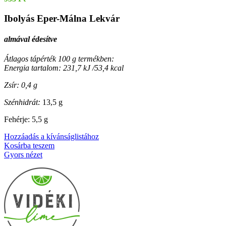
Ibolyás Eper-Málna Lekvár
almával édesítve
Átlagos tápérték 100 g termékben:
Energia tartalom: 231,7 kJ /53,4 kcal
Zsír: 0,4 g
Szénhidrát:
13,5 g
Fehérje: 5,5 g
Hozzáadás a kívánságlistához
Kosárba teszem
Gyors nézet