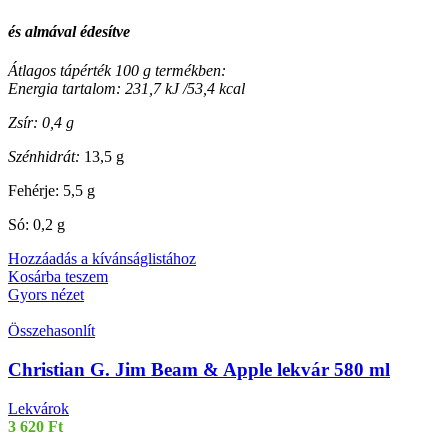
és almával édesítve
Átlagos tápérték 100 g termékben:
Energia tartalom: 231,7 kJ /53,4 kcal
Zsír: 0,4 g
Szénhidrát:
13,5 g
Fehérje: 5,5 g
Só: 0,2 g
Hozzáadás a kívánságlistához
Kosárba teszem
Gyors nézet
Összehasonlít
Christian G. Jim Beam & Apple lekvár 580 ml
Lekvárok
3 620
Ft