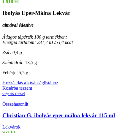
1 918
Ft
Ibolyás Eper-Málna Lekvár
almával édesítve
Átlagos tápérték 100 g termékben:
Energia tartalom: 231,7 kJ /53,4 kcal
Zsír: 0,4 g
Szénhidrát:
13,5 g
Fehérje: 5,5 g
Hozzáadás a kívánságlistához
Kosárba teszem
Gyors nézet
Összehasonlít
Christian G. ibolyás eper-málna lekvár 115 ml
Lekvárok
953
Ft