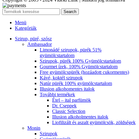
Search
Menü
Kategóriák
Szirup, püré, szósz
Ambassador
Limonádé szirupok, pürék 51%
gyümölcstartalom
Szirupok, pürék 100% Gyümölcstartalom
Gourmet ízek, 100% Gyümölcstartalom
Free gyümölcspürék (hozáadott cukormentes)
Kávé, koktél szirupok
Natúr pürék 100% gyümölcstartalom
Illusion alkohomentes italok
További termékek
Étel – ital parfümök
Dr. Cseppek
Classic Selection
Illusion alkoholmentes italok
Liofilizált és aszalt gyümölcsök, zöldségek
Monin
Szirupok