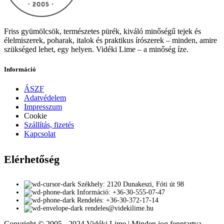
Friss gyümölcsök, természetes pürék, kiváló minőségű tejek és
élelmiszerek, poharak, italok és praktikus írószerek – minden, amire
szükséged lehet, egy helyen. Vidéki Lime – a minőség íze.
Információ
ÁSZF
Adatvédelem
Impresszum
Cookie
Szállítás, fizetés
Kapcsolat
Elérhetőség
Székhely: 2120 Dunakeszi, Fóti út 98
Információ: +36-30-555-07-47
Rendelés: +36-30-372-17-14
rendeles@videkilime.hu
Copyright © 2005 - 2024 Vidéki Lime | Minden jog fenntartva