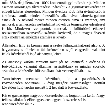
min. 85% de jellemzően 100% koncentrált gyümölcsöt rejt. Minden
esetben különleges fűszerezéssel párosítjuk a gyümölcskeveréket az
egyedi ízhatás eléréséhez. Minden üvegcse több fajta gyümölcsöt is
tartalmaz, amik minden beszállítás alkalmával laborvizsgálaton
esnek át. A névadó mellet minden esetben alma is szerepel, ami
nemcsak a természetes rosttartalmat növeli de természetes édesítéssel
is bír. Mindezen szempontok nemcsak a különböző étkezési
rezisztenciában szenvedők számára kedvező, de a magas élvezeti
érték mellett az emésztés számára is kiváló.
Állagában lágy és krémes ami a széles felhasználhatóság alapja. A
hagyományos tölteléken túl, krémekben is jól elegyedik, valamint
italok készítésénél is jó alapanyag lehet.
Az alacsony kalória tartalom miatt jól beilleszthető a diétába és
fogyókúrába, valamint alkalmas testépítőknek és minden sportoló
számára a felkészülés időszakában akár versenydiétában is.
Tartósítószer mentesen készülnek, de a pasztőrözésnek
köszönhetően bontatlanul 2 évig megőrzi szavatosságát. Bontást
követően hűtő tárolás mellett 1-2 hét alatt is fogyasztható.
Kis és gazdaságos nagyobb kiszerelésben is forgalomba kerül. Nagy
felhasználóknak előre egyeztetett egyedi kiszereléssel is
rendelkezésére állunk.