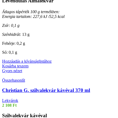
Levendulás Almalekvár
Átlagos tápérték 100 g termékben:
Energia tartalom: 227,6 kJ /52,5 kcal
Zsír: 0,1 g
Szénhidrát:
13 g
Fehérje: 0,2 g
Só: 0,1 g
Hozzáadás a kívánságlistához
Kosárba teszem
Gyors nézet
Összehasonlít
Christian G. szilvalekvár kávéval 370 ml
Lekvárok
2 108
Ft
Szilvalekvár kávéval