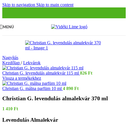
Skip to navigation
Skip to main content
MENÜ
Nagyítás
Kezdőlap
/
Lekvárok
Christian G. levendulás almalekvár 115 ml
826
Ft
Vissza a termékekhez
Christian G. málna parfüm 10 ml
4 890
Ft
Christian G. levendulás almalekvár 370 ml
1 410
Ft
Levendulás Almalekvár