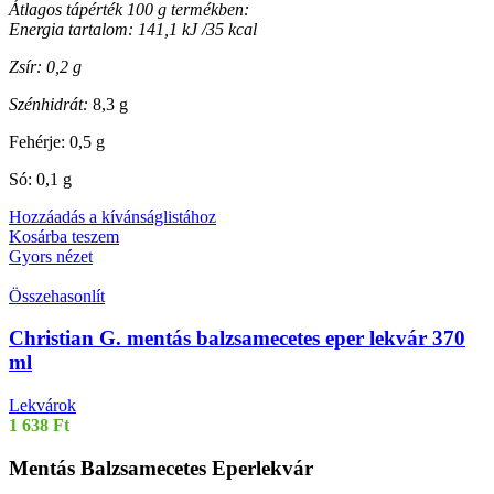
Átlagos tápérték 100 g termékben:
Energia tartalom: 141,1 kJ /35 kcal
Zsír: 0,2 g
Szénhidrát:
8,3 g
Fehérje: 0,5 g
Só: 0,1 g
Hozzáadás a kívánságlistához
Kosárba teszem
Gyors nézet
Összehasonlít
Christian G. mentás balzsamecetes eper lekvár 370
ml
Lekvárok
1 638
Ft
Mentás Balzsamecetes Eperlekvár