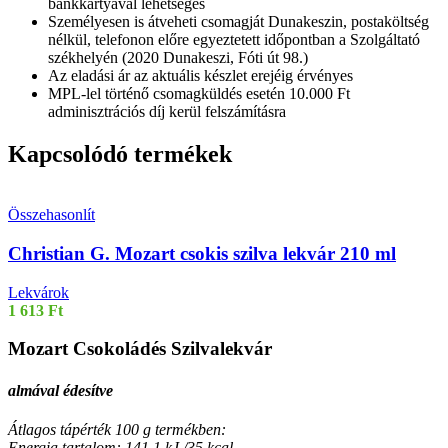
bankkártyával lehetséges
Személyesen is átveheti csomagját Dunakeszin, postaköltség
nélkül, telefonon előre egyeztetett időpontban a Szolgáltató
székhelyén (2020 Dunakeszi, Fóti út 98.)
Az eladási ár az aktuális készlet erejéig érvényes
MPL-lel történő csomagküldés esetén 10.000 Ft
adminisztrációs díj kerül felszámításra
Kapcsolódó termékek
Összehasonlít
Christian G. Mozart csokis szilva lekvár 210 ml
Lekvárok
1 613
Ft
Mozart Csokoládés Szilvalekvár
almával édesítve
Átlagos tápérték 100 g termékben:
Energia tartalom: 141,1 kJ /35 kcal