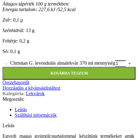
Átlagos tápérték 100 g termékben:
Energia tartalom: 227,6 kJ /52,5 kcal
Zsír: 0,1 g
Szénhidrát:
13 g
Fehérje: 0,2 g
Só: 0,1 g
Christian G. levendulás almalekvár 370 ml mennyiség
KOSÁRBA TESZEM
Összehasonlít
Hozzáadás a kívánságlistához
Kategória:
Lekvárok
Megosztás:
Leírás
Szállítási információk
Leírás
Egyedi magas gyümölcstartalommal készítünk termékeket amik