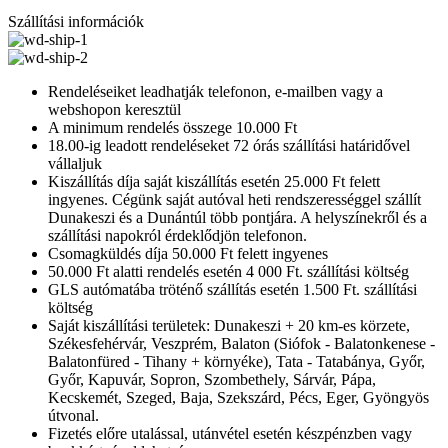
Szállítási információk
Rendeléseiket leadhatják telefonon, e-mailben vagy a
webshopon keresztül
A minimum rendelés összege 10.000 Ft
18.00-ig leadott rendeléseket 72 órás szállítási határidővel
vállaljuk
Kiszállítás díja saját kiszállítás esetén 25.000 Ft felett
ingyenes. Cégünk saját autóval heti rendszerességgel szállít
Dunakeszi és a Dunántúl több pontjára. A helyszínekről és a
szállítási napokról érdeklődjön telefonon.
Csomagküldés díja 50.000 Ft felett ingyenes
50.000 Ft alatti rendelés esetén 4 000 Ft. szállítási költség
GLS autómatába tröténő szállítás esetén 1.500 Ft. szállítási
költség
Saját kiszállítási területek: Dunakeszi + 20 km-es körzete,
Székesfehérvár, Veszprém, Balaton (Siófok - Balatonkenese -
Balatonfüred - Tihany + környéke), Tata - Tatabánya, Győr,
Győr, Kapuvár, Sopron, Szombethely, Sárvár, Pápa,
Kecskemét, Szeged, Baja, Szekszárd, Pécs, Eger, Gyöngyös
útvonal.
Fizetés előre utalással, utánvétel esetén készpénzben vagy