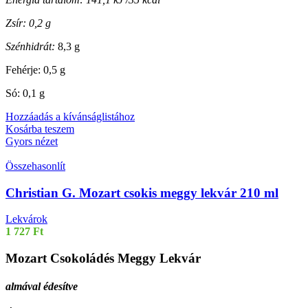
Zsír: 0,2 g
Szénhidrát:
8,3 g
Fehérje: 0,5 g
Só: 0,1 g
Hozzáadás a kívánságlistához
Kosárba teszem
Gyors nézet
Összehasonlít
Christian G. Mozart csokis meggy lekvár 210 ml
Lekvárok
1 727
Ft
Mozart Csokoládés Meggy Lekvár
almával édesítve