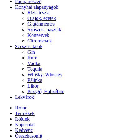
Papír, írószer
Konyhai alapanyagok
Rizs, tészta
Olajok, ecetek
Gluténmentes
Szószok, paszták
Konzervek
Citromlevek
Szeszes italok
Gin
Rum
Vodka
Tequila
Whisky, Whiskey
Pálinka
Likőr
Pezsgő, Habzóbor
Lekvárok
Home
Termékek
Rólunk
Kapcsolat
Kedvenc
Összehasonlít