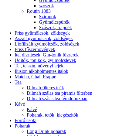
Gyümölcspürék
szószok
Routin 1883
Szirupok
Gyümölcspürék
Szószok, frappék
Friss gyümölcsök, zöldségek
Aszalt gyümölcsök, zöldségek
Liofilizált gyümölcsök, zöldségek
Friss fűszernövények
Ital díszítések, Gin-tonik fűszerek
Üditők, tonikok, gyümölcslevek
Tej, tejszín, növényi tejek
Ilusion alkoholmentes italok
Matcha, Chai, Frappé
Tea
Dilmah filteres teák
Dilmah szálas tea piramis filterben
Dilmah szálas tea fémdobozban
Kávé
Kávé
Poharak, tetők, kiegészítők
Forró csoki
Poharak
Long Drink poharak