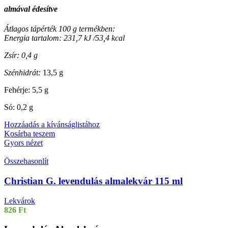
almával édesítve
Átlagos tápérték 100 g termékben:
Energia tartalom: 231,7 kJ /53,4 kcal
Zsír: 0,4 g
Szénhidrát:
13,5 g
Fehérje: 5,5 g
Só: 0,2 g
Hozzáadás a kívánságlistához
Kosárba teszem
Gyors nézet
Összehasonlít
Christian G. levendulás almalekvár 115 ml
Lekvárok
826
Ft