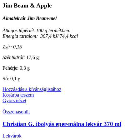
Jim Beam & Apple
Almalekvár Jim Beam-mel
Átlagos tápérték 100 g termékben:
Energia tartalom: 307,4 kJ/ 74,4 kcal
Zsír: 0,15
Szénhidrát:
17,6 g
Fehérje: 0,3 g
Só: 0,1 g
Hozzáadás a kívánságlistához
Kosárba teszem
Gyors nézet
Összehasonlít
Christian G. ibolyás eper-málna lekvár 370 ml
Lekvárok