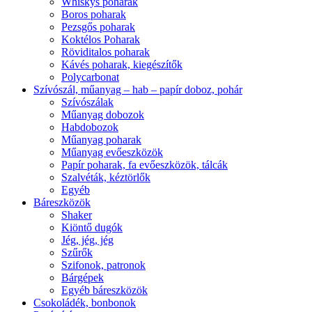
Whiskys poharak
Boros poharak
Pezsgős poharak
Koktélos Poharak
Röviditalos poharak
Kávés poharak, kiegészítők
Polycarbonat
Szívószál, műanyag – hab – papír doboz, pohár
Szívószálak
Műanyag dobozok
Habdobozok
Műanyag poharak
Műanyag evőeszközök
Papír poharak, fa evőeszközök, tálcák
Szalvéták, kéztörlők
Egyéb
Báreszközök
Shaker
Kiöntő dugók
Jég, jég, jég
Szűrők
Szifonok, patronok
Bárgépek
Egyéb báreszközök
Csokoládék, bonbonok