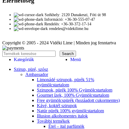
Elérhetőség
Székhely: 2120 Dunakeszi, Fóti út 98
Információ: +36-30-555-07-47
Rendelés: +36-30-372-17-14
rendeles@videkilime.hu
Copyright © 2005 - 2024 Vidéki Lime | Minden jog fenntartva
Search
Kategóriák
Menü
Szirup, püré, szósz
Ambassador
Limonádé szirupok, pürék 51%
gyümölcstartalom
Szirupok, pürék 100% Gyümölcstartalom
Gourmet ízek, 100% Gyümölcstartalom
Free gyümölcspürék (hozáadott cukormentes)
Kávé, koktél szirupok
Natúr pürék 100% gyümölcstartalom
Illusion alkohomentes italok
További termékek
Étel – ital parfümök