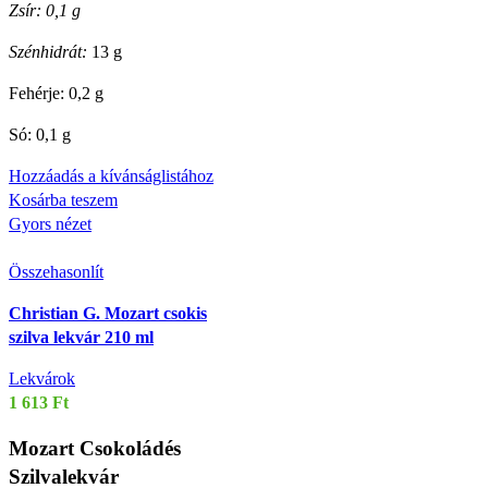
Zsír: 0,1 g
Szénhidrát:
13 g
Fehérje: 0,2 g
Só: 0,1 g
Hozzáadás a kívánságlistához
Kosárba teszem
Gyors nézet
Összehasonlít
Christian G. Mozart csokis
szilva lekvár 210 ml
Lekvárok
1 613
Ft
Mozart Csokoládés
Szilvalekvár