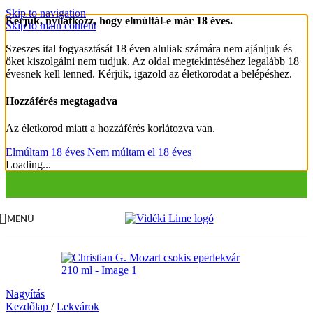
Skip to navigation
Kérjük, nyilatkozz, hogy elmúltál-e már 18 éves.
Skip to main content
Szeszes ital fogyasztását 18 éven aluliak számára nem ajánljuk és
őket kiszolgálni nem tudjuk. Az oldal megtekintéséhez legalább 18
évesnek kell lenned. Kérjük, igazold az életkorodat a belépéshez.
Hozzáférés megtagadva
Az életkorod miatt a hozzáférés korlátozva van.
Elmúltam 18 éves
Nem múltam el 18 éves
Loading...
MENÜ
Nagyítás
Kezdőlap
/
Lekvárok