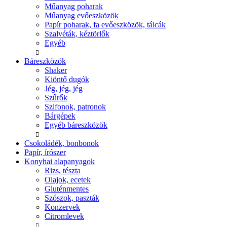
Műanyag poharak
Műanyag evőeszközök
Papír poharak, fa evőeszközök, tálcák
Szalvéták, kéztörlők
Egyéb
Báreszközök
Shaker
Kiöntő dugók
Jég, jég, jég
Szűrők
Szifonok, patronok
Bárgépek
Egyéb báreszközök
Csokoládék, bonbonok
Papír, írószer
Konyhai alapanyagok
Rizs, tészta
Olajok, ecetek
Gluténmentes
Szószok, paszták
Konzervek
Citromlevek