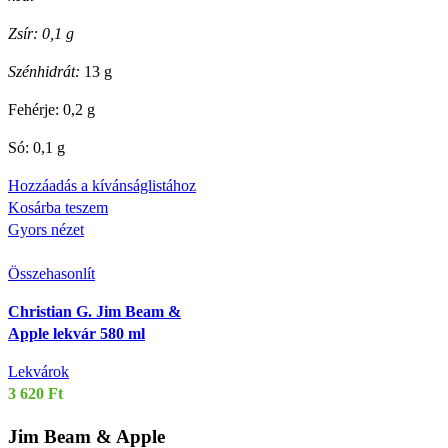
Zsír: 0,1 g
Szénhidrát:
13 g
Fehérje: 0,2 g
Só: 0,1 g
Hozzáadás a kívánságlistához
Kosárba teszem
Gyors nézet
Összehasonlít
Christian G. Jim Beam &
Apple lekvár 580 ml
Lekvárok
3 620
Ft
Jim Beam & Apple