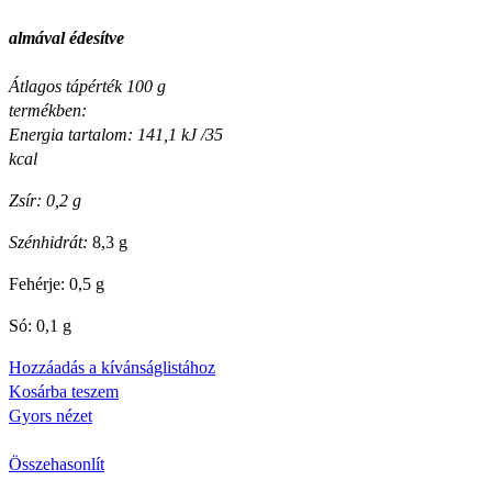
almával édesítve
Átlagos tápérték 100 g
termékben:
Energia tartalom: 141,1 kJ /35
kcal
Zsír: 0,2 g
Szénhidrát:
8,3 g
Fehérje: 0,5 g
Só: 0,1 g
Hozzáadás a kívánságlistához
Kosárba teszem
Gyors nézet
Összehasonlít