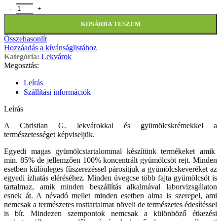
KOSÁRBA TESZEM
Összehasonlít
Hozzáadás a kívánságlistához
Kategória:
Lekvárok
Megosztás:
Leírás
Szállítási információk
Leírás
A Christian G. lekvárokkal és gyümölcskrémekkel a
természetességet képviseljük.
Egyedi magas gyümölcstartalommal készítünk termékeket amik
min. 85% de jellemzően 100% koncentrált gyümölcsöt rejt. Minden
esetben különleges fűszerezéssel párosítjuk a gyümölcskeveréket az
egyedi ízhatás eléréséhez. Minden üvegcse több fajta gyümölcsöt is
tartalmaz, amik minden beszállítás alkalmával laborvizsgálaton
esnek át. A névadó mellet minden esetben alma is szerepel, ami
nemcsak a természetes rosttartalmat növeli de természetes édesítéssel
is bír. Mindezen szempontok nemcsak a különböző étkezési