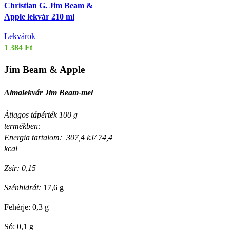
Christian G. Jim Beam &
Apple lekvár 210 ml
Lekvárok
1 384
Ft
Jim Beam & Apple
Almalekvár Jim Beam-mel
Átlagos tápérték 100 g
termékben:
Energia tartalom: 307,4 kJ/ 74,4
kcal
Zsír: 0,15
Szénhidrát:
17,6 g
Fehérje: 0,3 g
Só: 0,1 g