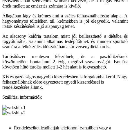
rezisztenciában szenvedők számára kedvező, de a magas élvezeti
érték mellett az emésztés számára is kiváló.
Állagában lágy és krémes ami a széles felhasználhatóság alapja. A
hagyományos tölteléken túl, krémekben is jól elegyedik, valamint
italok készítésénél is jó alapanyag lehet.
Az alacsony kalória tartalom miatt jól beilleszthető a diétába és
fogyókúrába, valamint alkalmas testépítőknek és minden sportoló
számára a felkészülés időszakában akár versenydiétában is.
Tartósítószer mentesen készülnek, de a pasztőrözésnek
köszönhetően bontatlanul 2 évig megőrzi szavatosságát. Bontást
követően hűtő tárolás mellett 1-2 hét alatt is fogyasztható.
Kis és gazdaságos nagyobb kiszerelésben is forgalomba kerül. Nagy
felhasználóknak előre egyeztetett egyedi kiszereléssel is
rendelkezésére állunk.
Szállítási információk
Rendeléseiket leadhatják telefonon, e-mailben vagy a