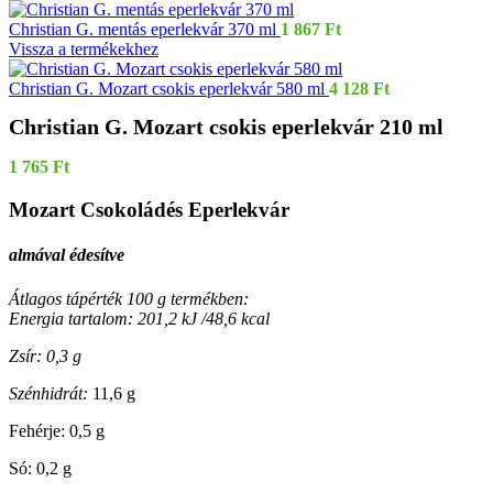
Christian G. mentás eperlekvár 370 ml
1 867
Ft
Vissza a termékekhez
Christian G. Mozart csokis eperlekvár 580 ml
4 128
Ft
Christian G. Mozart csokis eperlekvár 210 ml
1 765
Ft
Mozart Csokoládés Eperlekvár
almával édesítve
Átlagos tápérték 100 g termékben:
Energia tartalom: 201,2 kJ /48,6 kcal
Zsír: 0,3 g
Szénhidrát:
11,6 g
Fehérje: 0,5 g
Só: 0,2 g