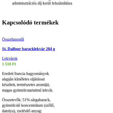
adminisztrációs díj kerül felszámításra
Kapcsolódó termékek
Összehasonlít
St. Dalfour baracklekvár 284 g
Lekvárok
1 510
Ft
Eredeti francia hagyományok
alapján kíméletes eljárással
készített, természetes aromájú,
magas gyümölcstartalmú lekvár.
Összetevők: 51% sárgabarack,
gyümölcslé koncentrátum (szőlő,
datolya), zselésítő anyag: