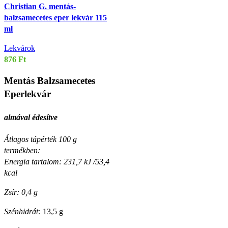
Christian G. mentás-
balzsamecetes eper lekvár 115
ml
Lekvárok
876
Ft
Mentás Balzsamecetes
Eperlekvár
almával édesítve
Átlagos tápérték 100 g
termékben:
Energia tartalom: 231,7 kJ /53,4
kcal
Zsír: 0,4 g
Szénhidrát:
13,5 g