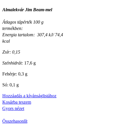
Almalekvár Jim Beam-mel
Átlagos tápérték 100 g
termékben:
Energia tartalom: 307,4 kJ/ 74,4
kcal
Zsír: 0,15
Szénhidrát:
17,6 g
Fehérje: 0,3 g
Só: 0,1 g
Hozzáadás a kívánságlistához
Kosárba teszem
Gyors nézet
Összehasonlít