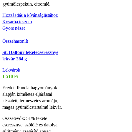
gyümölcspektin, citromlé.
Hozzáadás a kívánságlistához
Kosárba teszem
Gyors nézet
Összehasonlít
St. Dalfour feketecseresznye
lekvár 284 g
Lekvárok
1 510
Ft
Eredeti francia hagyományok
alapján kíméletes eljárással
készített, természetes aromájú,
magas gyümölcstartalmú lekvár.
Összetevők: 51% fekete
cseresznye, szőlőlé és datolya
sűrítmény, zselésítő anyag