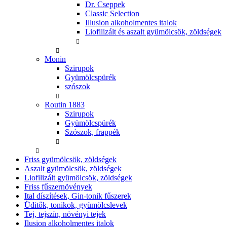
Dr. Cseppek
Classic Selection
Illusion alkoholmentes italok
Liofilizált és aszalt gyümölcsök, zöldségek
Monin
Szirupok
Gyümölcspürék
szószok
Routin 1883
Szirupok
Gyümölcspürék
Szószok, frappék
Friss gyümölcsök, zöldségek
Aszalt gyümölcsök, zöldségek
Liofilizált gyümölcsök, zöldségek
Friss fűszernövények
Ital díszítések, Gin-tonik fűszerek
Üditők, tonikok, gyümölcslevek
Tej, tejszín, növényi tejek
Ilusion alkoholmentes italok