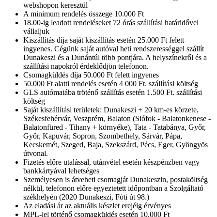
webshopon keresztül
A minimum rendelés összege 10.000 Ft
18.00-ig leadott rendeléseket 72 órás szállítási határidővel
vállaljuk
Kiszállítás díja saját kiszállítás esetén 25.000 Ft felett
ingyenes. Cégünk saját autóval heti rendszerességgel szállít
Dunakeszi és a Dunántúl több pontjára. A helyszínekről és a
szállítási napokról érdeklődjön telefonon.
Csomagküldés díja 50.000 Ft felett ingyenes
50.000 Ft alatti rendelés esetén 4 000 Ft. szállítási költség
GLS autómatába tröténő szállítás esetén 1.500 Ft. szállítási
költség
Saját kiszállítási területek: Dunakeszi + 20 km-es körzete,
Székesfehérvár, Veszprém, Balaton (Siófok - Balatonkenese -
Balatonfüred - Tihany + környéke), Tata - Tatabánya, Győr,
Győr, Kapuvár, Sopron, Szombethely, Sárvár, Pápa,
Kecskemét, Szeged, Baja, Szekszárd, Pécs, Eger, Gyöngyös
útvonal.
Fizetés előre utalással, utánvétel esetén készpénzben vagy
bankkártyával lehetséges
Személyesen is átveheti csomagját Dunakeszin, postaköltség
nélkül, telefonon előre egyeztetett időpontban a Szolgáltató
székhelyén (2020 Dunakeszi, Fóti út 98.)
Az eladási ár az aktuális készlet erejéig érvényes
MPL-lel történő csomagküldés esetén 10.000 Ft