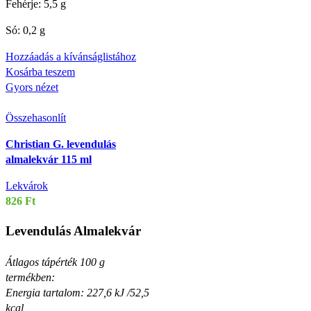
Fehérje: 5,5 g
Só: 0,2 g
Hozzáadás a kívánságlistához
Kosárba teszem
Gyors nézet
Összehasonlít
Christian G. levendulás
almalekvár 115 ml
Lekvárok
826
Ft
Levendulás Almalekvár
Átlagos tápérték 100 g
termékben:
Energia tartalom: 227,6 kJ /52,5
kcal