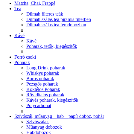
Matcha, Chai, Frappé
Tea
Dilmah filteres teák
Dilmah szálas tea piramis filterben
Dilmah szálas tea fémdobozban
Kávé
Kávé
Poharak, tetők, kiegészítők
Forró csoki
Poharak
Long Drink poharak
Whiskys poharak
Boros poharak
Pezsgős poharak
Koktélos Poharak
Röviditalos poharak
Kávés poharak, kiegészítők
Polycarbonat
Szívószál, műanyag – hab – papír doboz, pohár
Szívószálak
Műanyag dobozok
Habdobozok