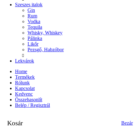
Szeszes italok
Gin
Rum
Vodka
Tequila
Whisky, Whiskey
Pálinka
Likőr
Pezsgő, Habzóbor
Lekvárok
Home
Termékek
Rólunk
Kapcsolat
Kedvenc
Összehasonlít
Belép / Regisztrál
Kosár
Bezár