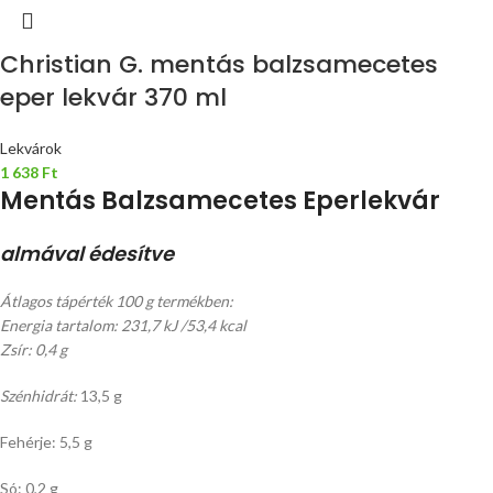
Christian G. mentás balzsamecetes
eper lekvár 370 ml
Lekvárok
1 638
Ft
Mentás Balzsamecetes Eperlekvár
almával édesítve
Átlagos tápérték 100 g termékben:
Energia tartalom: 231,7 kJ /53,4 kcal
Zsír: 0,4 g
Szénhidrát:
13,5 g
Fehérje: 5,5 g
Só: 0,2 g