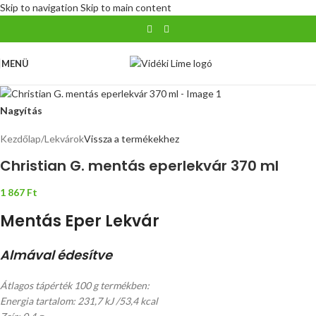
Skip to navigation
Skip to main content
MENÜ
Nagyítás
Kezdőlap
/
Lekvárok
Vissza a termékekhez
Christian G. mentás eperlekvár 370 ml
1 867
Ft
Mentás Eper Lekvár
Almával édesítve
Átlagos tápérték 100 g termékben:
Energia tartalom: 231,7 kJ /53,4 kcal