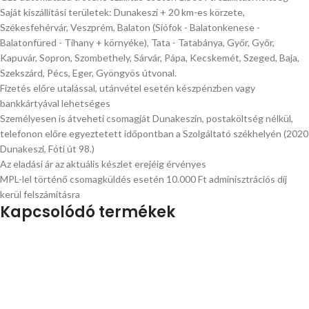
Saját kiszállítási területek: Dunakeszi + 20 km-es körzete,
Székesfehérvár, Veszprém, Balaton (Siófok - Balatonkenese -
Balatonfüred - Tihany + környéke), Tata - Tatabánya, Győr, Győr,
Kapuvár, Sopron, Szombethely, Sárvár, Pápa, Kecskemét, Szeged, Baja,
Szekszárd, Pécs, Eger, Gyöngyös útvonal.
Fizetés előre utalással, utánvétel esetén készpénzben vagy
bankkártyával lehetséges
Személyesen is átveheti csomagját Dunakeszin, postaköltség nélkül,
telefonon előre egyeztetett időpontban a Szolgáltató székhelyén (2020
Dunakeszi, Fóti út 98.)
Az eladási ár az aktuális készlet erejéig érvényes
MPL-lel történő csomagküldés esetén 10.000 Ft adminisztrációs díj
kerül felszámításra
Kapcsolódó termékek