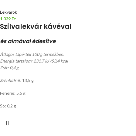
Lekvárok
1 029
Ft
Szilvalekvár kávéval
és almával édesítve
Átlagos tápérték 100 g termékben:
Energia tartalom: 231,7 kJ /53,4 kcal
Zsír: 0,4 g
Szénhidrát:
13,5 g
Fehérje: 5,5 g
Só: 0,2 g