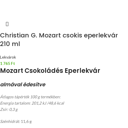
Christian G. Mozart csokis eperlekvár
210 ml
Lekvárok
1 765
Ft
Mozart Csokoládés Eperlekvár
almával édesítve
Átlagos tápérték 100 g termékben:
Energia tartalom: 201,2 kJ /48,6 kcal
Zsír: 0,3 g
Szénhidrát:
11,6 g