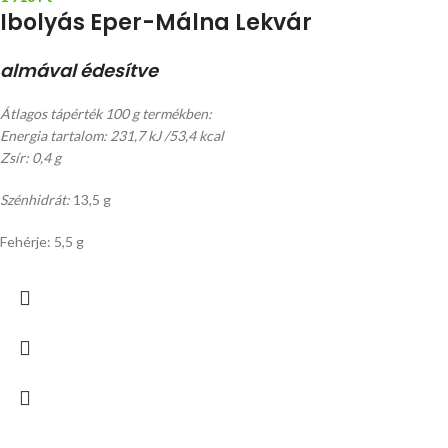
Ibolyás Eper-Málna Lekvár
almával édesítve
Átlagos tápérték 100 g termékben:
Energia tartalom: 231,7 kJ /53,4 kcal
Zsír: 0,4 g
Szénhidrát:
13,5 g
Fehérje: 5,5 g