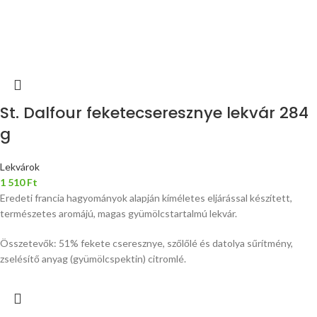
St. Dalfour feketecseresznye lekvár 284
g
Lekvárok
1 510
Ft
Eredeti francia hagyományok alapján kíméletes eljárással készített,
természetes aromájú, magas gyümölcstartalmú lekvár.
Összetevők: 51% fekete cseresznye, szőlőlé és datolya sűrítmény,
zselésítő anyag (gyümölcspektin) citromlé.