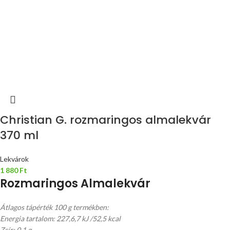
Christian G. rozmaringos almalekvár
370 ml
Lekvárok
1 880
Ft
Rozmaringos Almalekvár
Átlagos tápérték 100 g termékben:
Energia tartalom: 227,6,7 kJ /52,5 kcal
Zsír: 0,1 g