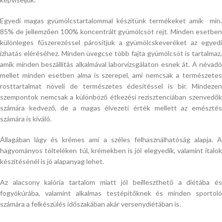
Egyedi magas gyümölcstartalommal készítünk termékeket amik min.
85% de jellemzően 100% koncentrált gyümölcsöt rejt. Minden esetben
különleges fűszerezéssel párosítjuk a gyümölcskeveréket az egyedi
ízhatás eléréséhez. Minden üvegcse több fajta gyümölcsöt is tartalmaz,
amik minden beszállítás alkalmával laborvizsgálaton esnek át. A névadó
mellet minden esetben alma is szerepel, ami nemcsak a természetes
rosttartalmat növeli de természetes édesítéssel is bír. Mindezen
szempontok nemcsak a különböző étkezési rezisztenciában szenvedők
számára kedvező, de a magas élvezeti érték mellett az emésztés
számára is kiváló.
Állagában lágy és krémes ami a széles felhasználhatóság alapja. A
hagyományos tölteléken túl, krémekben is jól elegyedik, valamint italok
készítésénél is jó alapanyag lehet.
Az alacsony kalória tartalom miatt jól beilleszthető a diétába és
fogyókúrába, valamint alkalmas testépítőknek és minden sportoló
számára a felkészülés időszakában akár versenydiétában is.