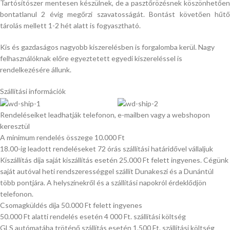
Tartósítószer mentesen készülnek, de a pasztőrözésnek köszönhetően
bontatlanul 2 évig megőrzi szavatosságát. Bontást követően hűtő
tárolás mellett 1-2 hét alatt is fogyasztható.
Kis és gazdaságos nagyobb kiszerelésben is forgalomba kerül. Nagy
felhasználóknak előre egyeztetett egyedi kiszereléssel is
rendelkezésére állunk.
Szállítási információk
Rendeléseiket leadhatják telefonon, e-mailben vagy a webshopon
keresztül
A minimum rendelés összege 10.000 Ft
18.00-ig leadott rendeléseket 72 órás szállítási határidővel vállaljuk
Kiszállítás díja saját kiszállítás esetén 25.000 Ft felett ingyenes. Cégünk
saját autóval heti rendszerességgel szállít Dunakeszi és a Dunántúl
több pontjára. A helyszínekről és a szállítási napokról érdeklődjön
telefonon.
Csomagküldés díja 50.000 Ft felett ingyenes
50.000 Ft alatti rendelés esetén 4 000 Ft. szállítási költség
GLS autómatába tröténő szállítás esetén 1.500 Ft. szállítási költség