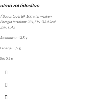
almával édesítve
Átlagos tápérték 100 g termékben:
Energia tartalom: 231,7 kJ /53,4 kcal
Zsír: 0,4 g
Szénhidrát:
13,5 g
Fehérje: 5,5 g
Só: 0,2 g