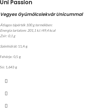
Uni Passion
Vegyes Gyümölcslekvár Unicummal
Átlagos tápérték 100 g termékben:
Energia tartalom: 201,1 kJ /49,4 kcal
Zsír: 0,1 g
Szénhidrát:
11,4 g
Fehérje: 0,5 g
Só: 1,643 g