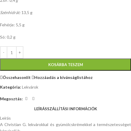
Zsír: 0,4 g
Szénhidrát:
13,5 g
Fehérje: 5,5 g
Só: 0,2 g
KOSÁRBA TESZEM
Összehasonlít
Hozzáadás a kívánságlistához
Kategória:
Lekvárok
Megosztás:
LEÍRÁS
SZÁLLÍTÁSI INFORMÁCIÓK
Leírás
A Christian G. lekvárokkal és gyümölcskrémekkel a természetességet
képviseljük.