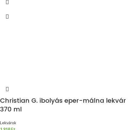
Christian G. ibolyás eper-málna lekvár
370 ml
Lekvárok
1 918
Ft